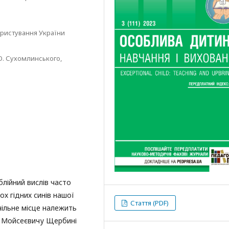
ористування України
О. Сухомлинського,
іблійний вислів часто
ох гідних синів нашої
Стаття (PDF)
чільне місце належить
у Мойсеєвичу Щербині