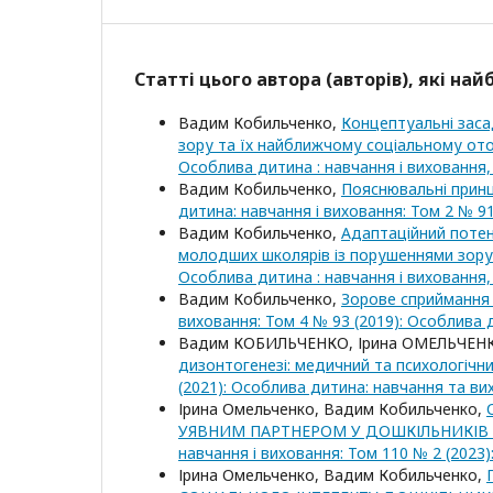
Статті цього автора (авторів), які на
Вадим Кобильченко,
Концептуальні зас
зору та їх найближчому соціальному о
Особлива дитина : навчання і виховання, 
Вадим Кобильченко,
Пояснювальні принц
дитина: навчання і виховання: Том 2 № 91
Вадим Кобильченко,
Адаптаційний потенц
молодших школярів із порушеннями зор
Особлива дитина : навчання і виховання, 
Вадим Кобильченко,
Зорове сприймання 
виховання: Том 4 № 93 (2019): Особлива д
Вадим КОБИЛЬЧЕНКО, Ірина ОМЕЛЬЧЕН
дизонтогенезі: медичний та психологічн
(2021): Особлива дитина: навчання та ви
Ірина Омельченко, Вадим Кобильченко,
УЯВНИМ ПАРТНЕРОМ У ДОШКІЛЬНИКІВ
навчання і виховання: Том 110 № 2 (202
Ірина Омельченко, Вадим Кобильченко,