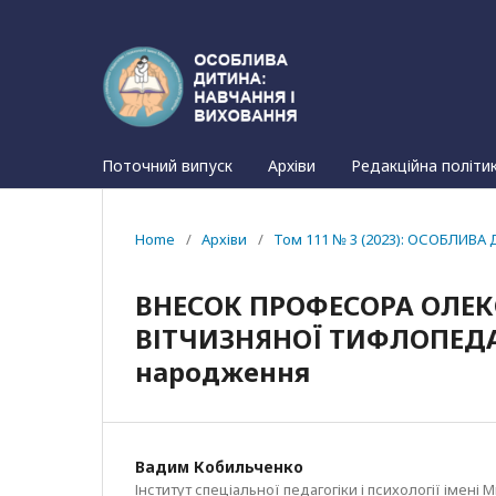
Поточний випуск
Архіви
Редакційна політи
Home
/
Архіви
/
Том 111 № 3 (2023): ОСОБЛИВА 
ВНЕСОК ПРОФЕСОРА ОЛЕ
ВІТЧИЗНЯНОЇ ТИФЛОПЕДАГ
народження
Вадим Кобильченко
Інститут спеціальної педагогіки і психології імен