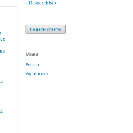
- ResearchBib
Подати статтю
и
8):
ва
Мова
English
Українська
 і
 З