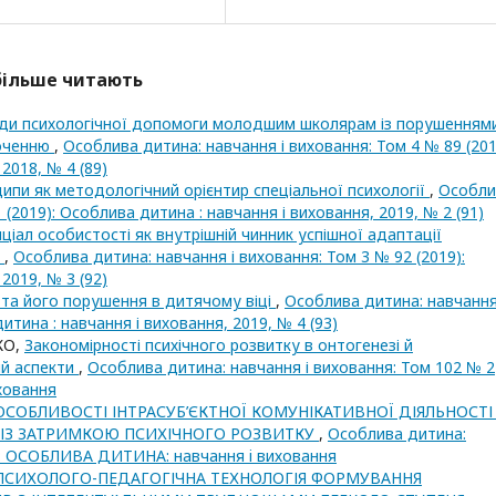
йбільше читають
ади психологічної допомоги молодшим школярам із порушенням
точенню
,
Особлива дитина: навчання і виховання: Том 4 № 89 (201
2018, № 4 (89)
ипи як методологічний орієнтир спеціальної психології
,
Особли
 (2019): Особлива дитина : навчання і виховання, 2019, № 2 (91)
іал особистості як внутрішній чинник успішної адаптації
у
,
Особлива дитина: навчання і виховання: Том 3 № 92 (2019):
2019, № 3 (92)
та його порушення в дитячому віці
,
Особлива дитина: навчання
итина : навчання і виховання, 2019, № 4 (93)
КО,
Закономірності психічного розвитку в онтогенезі й
ий аспекти
,
Особлива дитина: навчання і виховання: Том 102 № 2
ховання
ОСОБЛИВОСТІ ІНТРАСУБ’ЄКТНОЇ КОМУНІКАТИВНОЇ ДІЯЛЬНОСТІ
 ІЗ ЗАТРИМКОЮ ПСИХІЧНОГО РОЗВИТКУ
,
Особлива дитина:
3): ОСОБЛИВА ДИТИНА: навчання i виховання
ПСИХОЛОГО-ПЕДАГОГІЧНА ТЕХНОЛОГІЯ ФОРМУВАННЯ