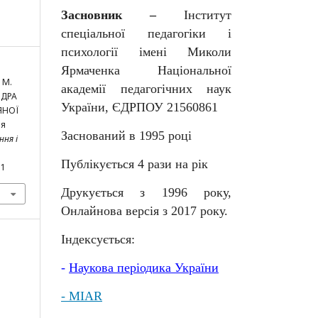
Засновник –
Інститут
спеціальної педагогіки і
психології імені Миколи
Ярмаченка Національної
 М.
академії педагогічних наук
НДРА
України, ЄДРПОУ 21560861
ЯНОЇ
ня
Заснований в 1995 році
ня і
Публікується 4 рази на рік
51
Друкується з 1996 року,
Онлайнова версія з 2017 року.
Індексується:
-
Наукова
періодика
України
- MIAR