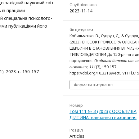
що західний науковий світ
Опубліковано
 із працями
2023-11-14
й спеціальна психолого-
ими публікаціями його
Як цитувати
Кобильченко, В., Супрун, Д., & Супрун,
(2023). ВНЕСОК ПРОФЕСОРА ОЛЕКСА
ЩЕРБИНИ В СТАНОВЛЕННЯ ВІТЧИЗН
ТИФЛОПЕДАГОГІКИ До 150-річчя з д
народження.
Особлива дитина: навчан
виховання
,
111
(3), 150-157.
. 2023. с. 150-157
https://doi.org/10.33189/ectu.v111i3.1
Формати цитування
Номер
Том 111 № 3 (2023): ОСОБЛИВА
ДИТИНА: навчання i виховання
Розділ
Articles