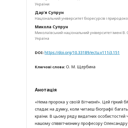
України
Дар’я Супрун
Національний університет біоресурсів і природок
Микола Супрун
Миколаївський нацiональний унiверситет iменi В. 
Україна
https://doi.org/10.33189/ectu.v111i3.151
DOI:
О. М. Щербина
Ключові слова:
Анотація
«Нема пророка у своїй Вітчизні!». Цей гіркий б
спадає на думку, коли читаєш біографії багать
країни. В цьому ряду видатних особистостей 
нашому співвітчизнику професору Олександр