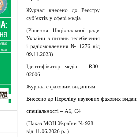
Журнал внесено до Реєстру
суб
’
єктів у сфері медіа
(Рішення Національної ради
України з питань телебачення
і радіомовленння № 1276 від
09.11.2023)
Ідентифікатор медіа –
R
30-
02006
Журнал є фаховим виданням
Внесен
о
до
Перелiку
наукових
фахових
видан
спеціальності
–
А6, С4
(Наказ МОН України № 92
8
від
11
.06.202
6
р. )