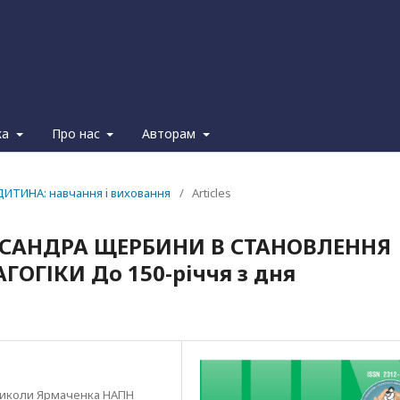
ка
Про нас
Авторам
ДИТИНА: навчання i виховання
/
Articles
КСАНДРА ЩЕРБИНИ В СТАНОВЛЕННЯ
ОГІКИ До 150-річчя з дня
і Миколи Ярмаченка НАПН