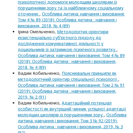
психологічної допомоги молодшим школярам із
порушеннями зору та їх найближчому соціальному
оточенню
,
Особлива дитина: навчання і виховання:
Том 4 № 89 (2018): Особлива дитина : навчання і
виховання, 2018, № 4 (89)
Ірина Омельченко,
Методологічні орієнтири
екзистенціально-суб’єктного підходу до
дослідження комунікативної діяльності у
дошкільників із затримкою психічного розвитку
,
Особлива дитина: навчання і виховання: Том 4 № 89
(2018): Особлива дитина : навчання і виховання,
2018, № 4 (89)
Вадим Кобильченко,
Пояснювальні принципи як
методологічний орієнтир спеціальної психології
,
Особлива дитина: навчання і виховання: Том 2 № 91
(2019): Особлива дитина : навчання і виховання,
2019, № 2 (91)
Вадим Кобильченко,
Адаптаційний потенціал
особистості як внутрішній чинник успішної адаптації
молодших школярів із порушеннями зору
,
Особлива
дитина: навчання і виховання: Том 3 № 92 (2019):
Особлива дитина : навчання і виховання, 2019, № 3
(92)