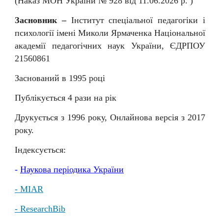
(Наказ МОН України № 92
8
від
11
.06.202
6
р. )
Засновник –
Інститут спеціальної педагогіки і
психології імені Миколи Ярмаченка Національної
академії педагогічних наук України, ЄДРПОУ
21560861
Заснований в 1995 році
Публікується 4 рази на рік
Друкується з 1996 року, Онлайнова версія з 2017
року.
Індексується:
-
Наукова
періодика
України
- MIAR
- ResearchBib