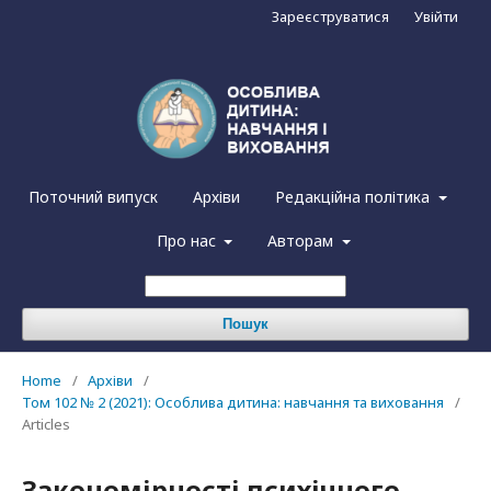
Зареєструватися
Увійти
Поточний випуск
Архіви
Редакційна політика
Про нас
Авторам
Пошук
Home
/
Архіви
/
Том 102 № 2 (2021): Особлива дитина: навчання та виховання
/
Articles
Закономірності психічного