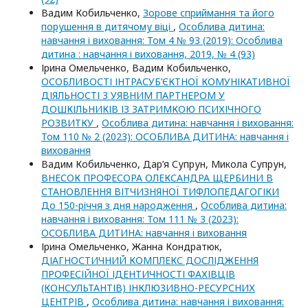
Вадим Кобильченко,
Зорове сприймання та його
порушення в дитячому віці
,
Особлива дитина:
навчання і виховання: Том 4 № 93 (2019): Особлива
дитина : навчання і виховання, 2019, № 4 (93)
Ірина Омельченко, Вадим Кобильченко,
ОСОБЛИВОСТІ ІНТРАСУБ’ЄКТНОЇ КОМУНІКАТИВНОЇ
ДІЯЛЬНОСТІ З УЯВНИМ ПАРТНЕРОМ У
ДОШКІЛЬНИКІВ ІЗ ЗАТРИМКОЮ ПСИХІЧНОГО
РОЗВИТКУ
,
Особлива дитина: навчання і виховання:
Том 110 № 2 (2023): ОСОБЛИВА ДИТИНА: навчання i
виховання
Вадим Кобильченко, Дар’я Супрун, Микола Супрун,
ВНЕСОК ПРОФЕСОРА ОЛЕКСАНДРА ЩЕРБИНИ В
СТАНОВЛЕННЯ ВІТЧИЗНЯНОЇ ТИФЛОПЕДАГОГІКИ
До 150-річчя з дня народження
,
Особлива дитина:
навчання і виховання: Том 111 № 3 (2023):
ОСОБЛИВА ДИТИНА: навчання i виховання
Ірина Омельченко, Жанна Кондратюк,
ДІАГНОСТИЧНИЙ КОМПЛЕКС ДОСЛІДЖЕННЯ
ПРОФЕСІЙНОЇ ІДЕНТИЧНОСТІ ФАХІВЦІВ
(КОНСУЛЬТАНТІВ) ІНКЛЮЗИВНО-РЕСУРСНИХ
ЦЕНТРІВ
,
Особлива дитина: навчання і виховання: