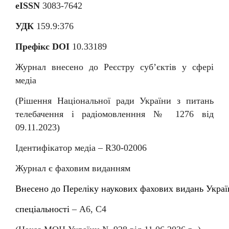
eISSN
3083-7642
УДК
159.9:376
Префікс DOI
10.33189
Журнал внесено до Реєстру суб
’
єктів у сфері
медіа
(Рішення Національної ради України з питань
телебачення і радіомовленння № 1276 від
09.11.2023)
Ідентифікатор медіа –
R
30-02006
Журнал є фаховим виданням
Внесен
о
до
Перелiку
наукових
фахових
видань
Украї
спеціальності
–
А6, С4