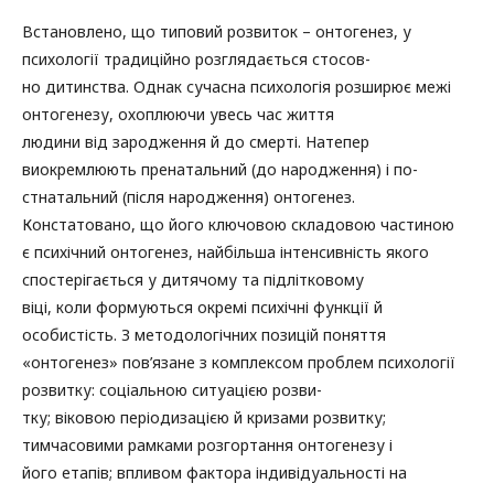
Встановлено, що типовий розвиток – онтогенез, у
психології традиційно розглядається стосов-
но дитинства. Однак сучасна психологія розширює межі
онтогенезу, охоплюючи увесь час життя
людини від зародження й до смерті. Натепер
виокремлюють пренатальний (до народження) і по-
стнатальний (після народження) онтогенез.
Констатовано, що його ключовою складовою частиною
є психічний онтогенез, найбільша інтенсивність якого
спостерігається у дитячому та підлітковому
віці, коли формуються окремі психічні функції й
особистість. З методологічних позицій поняття
«онтогенез» пов’язане з комплексом проблем психології
розвитку: соціальною ситуацією розви-
тку; віковою періодизацією й кризами розвитку;
тимчасовими рамками розгортання онтогенезу і
його етапів; впливом фактора індивідуальності на