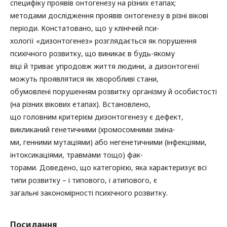
специфіку проявів онтогенезу на різних етапах;
методами дослідження проявів онтогенезу в різні вікові
періоди. Констатовано, що у клінічній пси-
хології «дизонтогенез» розглядається як порушення
психічного розвитку, що виникає в будь-якому
віці й триває упродовж життя людини, а дизонтогенії
можуть проявлятися як хворобливі стани,
обумовлені порушенням розвитку організму й особистості
(на різних вікових етапах). Встановлено,
що головним критерієм дизонтогенезу є дефект,
викликаний генетичними (хромосомними зміна-
ми, генними мутаціями) або негенетичними (інфекціями,
інтоксикаціями, травмами тощо) фак-
торами. Доведено, що категорією, яка характеризує всі
типи розвитку – і типового, і атипового, є
загальні закономірності психічного розвитку.
Посилання