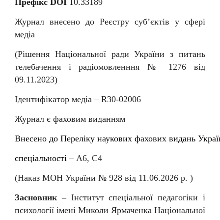
Префікс DOI
10.33189
Журнал внесено до Реєстру суб
’
єктів у сфері
медіа
(Рішення Національної ради України з питань
телебачення і радіомовленння № 1276 від
09.11.2023)
Ідентифікатор медіа –
R
30-02006
Журнал є фаховим виданням
Внесен
о
до
Перелiку
наукових
фахових
видань
Украї
спеціальності
–
А6, С4
(Наказ МОН України № 92
8
від
11
.06.202
6
р. )
Засновник –
Інститут спеціальної педагогіки і
психології імені Миколи Ярмаченка Національної