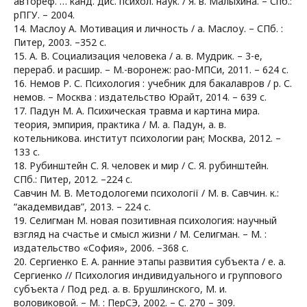
автореф. … канд. дис. психол. наук. / Я. в. Малыхина. – Спб.:
рПГУ. – 2004.
14. Маслоу А. Мотивация и личность / а. Маслоу. – СПб. :
Питер, 2003. –352 с.
15. А. В. Социализация человека / а. в. Мудрик. – 3-е,
перераб. и расшир. – М.-воронеж: рао-МПСи, 2011. – 624 с.
16. Немов Р. С. Психология : учебник для бакалавров / р. С.
немов. – Москва : издательство Юрайт, 2014. – 639 с.
17. Падун М. А. Психическая травма и картина мира.
теория, эмпирия, практика / М. а. Падун, а. в.
котельникова. институт психологии ран; Москва, 2012. –
133 с.
18. Рубинштейн С. Я. человек и мир / С. Я. рубинштейн.
СПб.: Питер, 2012. –224 с.
Савчин М. В. Методологеми психології / М. в. Савчин. к.:
“академвидав”, 2013. – 224 с.
19. Селигман М. новая позитивная психология: научный
взгляд на счастье и смысл жизни / М. Селигман. – М. :
издательство «София», 2006. –368 с.
20. Сергиенко Е. А. ранние этапы развития субъекта / е. а.
Сергиенко // Психология индивидуального и группового
субъекта / Под ред. а. в. Брушлинского, М. и.
воловиковой. – М. : ПерСЭ, 2002. – С. 270 – 309.