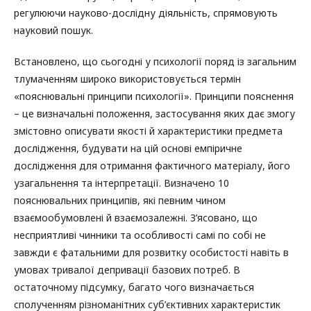
регулюючи науково-дослідну діяльність, спрямовують
науковий пошук.
Встановлено, що сьогодні у психології поряд із загальним
тлумаченням широко використовується термін
«пояснювальні принципи психології». Принципи пояснення
– це визначальні положення, застосування яких дає змогу
змістовно описувати якості й характеристики предмета
дослідження, будувати на цій основі емпіричне
дослідження для отримання фактичного матеріалу, його
узагальнення та інтерпретації. Визначено 10
пояснювальних принципів, які певним чином
взаємообумовлені й взаємозалежні. З’ясовано, що
несприятливі чинники та особливості самі по собі не
завжди є фатальними для розвитку особистості навіть в
умовах тривалої депривації базових потреб. В
остаточному підсумку, багато чого визначається
сполученням різноманітних суб’єктивних характеристик