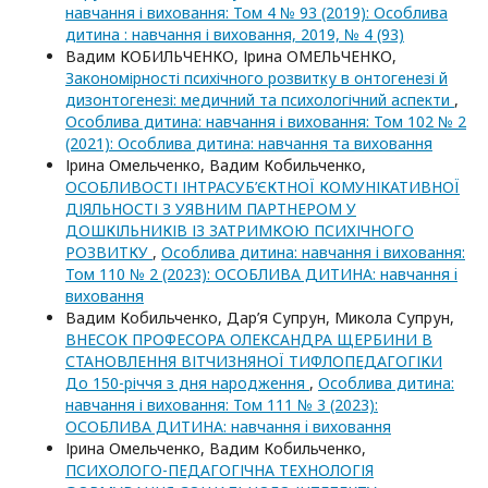
навчання і виховання: Том 4 № 93 (2019): Особлива
дитина : навчання і виховання, 2019, № 4 (93)
Вадим КОБИЛЬЧЕНКО, Ірина ОМЕЛЬЧЕНКО,
Закономірності психічного розвитку в онтогенезі й
дизонтогенезі: медичний та психологічний аспекти
,
Особлива дитина: навчання і виховання: Том 102 № 2
(2021): Особлива дитина: навчання та виховання
Ірина Омельченко, Вадим Кобильченко,
ОСОБЛИВОСТІ ІНТРАСУБ’ЄКТНОЇ КОМУНІКАТИВНОЇ
ДІЯЛЬНОСТІ З УЯВНИМ ПАРТНЕРОМ У
ДОШКІЛЬНИКІВ ІЗ ЗАТРИМКОЮ ПСИХІЧНОГО
РОЗВИТКУ
,
Особлива дитина: навчання і виховання:
Том 110 № 2 (2023): ОСОБЛИВА ДИТИНА: навчання i
виховання
Вадим Кобильченко, Дар’я Супрун, Микола Супрун,
ВНЕСОК ПРОФЕСОРА ОЛЕКСАНДРА ЩЕРБИНИ В
СТАНОВЛЕННЯ ВІТЧИЗНЯНОЇ ТИФЛОПЕДАГОГІКИ
До 150-річчя з дня народження
,
Особлива дитина:
навчання і виховання: Том 111 № 3 (2023):
ОСОБЛИВА ДИТИНА: навчання i виховання
Ірина Омельченко, Вадим Кобильченко,
ПСИХОЛОГО-ПЕДАГОГІЧНА ТЕХНОЛОГІЯ