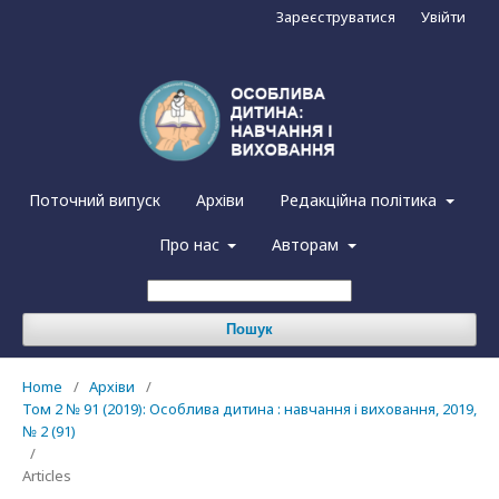
Зареєструватися
Увійти
Поточний випуск
Архіви
Редакційна політика
Про нас
Авторам
Пошук
Home
/
Архіви
/
Том 2 № 91 (2019): Особлива дитина : навчання і виховання, 2019,
№ 2 (91)
/
Articles