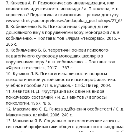
7. Князева А. П. Психологическая инвалидизация, или
личностная идентичность инвалида / а. П. князева, е. н.
корнеева // Педагогика и психология. – режим доступу:
www.vestnik.yspu.org/releases/pedagoka_i_psichologiy/27_6/
8. Кобильченко В. В. Психологічний супровід дітей
дошкільного віку з порушеннями зору: монографія / в. в.
кобильченко. – Полтава: тов «Фірма «техсервіс», 2015. –
205 с.
9. Кобильченко В. В. теоретичні основи психолого-
педагогічного супроводу молодших школярів з
порушеннями зору / в. в. кобильченко. – Полтава: тов
«Фірма «техсервіс», 2017. – 367 с.
10. Куликов Л. В. Психогигиена личности. вопросы
психологической устойчивости и психопрофилактики:
учебное пособие / Л. в. куликов. - СПб.: Питер, 2004.
11. Левитов Н. Д. Фрустрация как один из видов
психических состояний. / н. д. Левитов // вопросы
психологии. 1967. № 6.
12. Максименко С. Д. Генеза здійснення особистості / С. д.
Максименко. к.: кММ, 2006. 240 с.
13. Малыхина Я. В. Социально-психологические аспекты
системной профилактики общего девиантного синдрома: