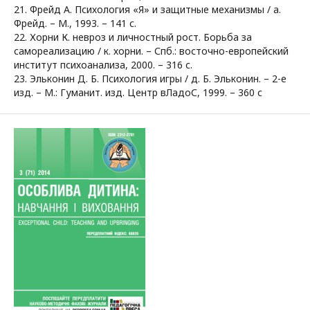
21. Фрейд А. Психология «Я» и защитные механизмы / а.
Фрейд. – М., 1993. – 141 с.
22. Хорни К. невроз и личностный рост. Борьба за
самореализацию / к. хорни. – Спб.: восточно-европейский
институт психоанализа, 2000. – 316 с.
23. Эльконин Д. Б. Психология игры / д. Б. Эльконин. – 2-е
изд. – М.: Гуманит. изд. Центр вЛадоС, 1999. – 360 с