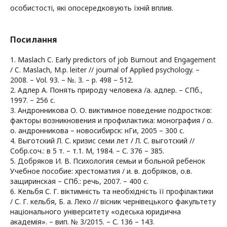
особистості, які опосередковують їхній вплив.
Посилання
1. Maslach C. Early predictors of job Burnout and Engagement
/ C. Maslach, M.p. leiter // journal of Applied psychology. –
2008. – Vol. 93. – №. 3. – p. 498 – 512.
2. Адлер А. Понять природу человека /а. адлер. – СПб.,
1997. – 256 с.
3. Андронникова О. О. виктимное поведение подростков:
факторы возникновения и профилактика: монография / о.
о. андронникова – новосибирск: нГи, 2005 – 300 с.
4. Выготский Л. С. кризис семи лет / Л. С. выготский //
Собр.соч.: в 5 т. – т.1. М, 1984. – С. 376 – 385.
5. Добряков И. В. Психология семьи и больной ребенок
Учебное пособие: хрестоматия / и. в. добряков, о.в.
защиринская – СПб.: речь, 2007. – 400 с.
6. Кельбя С. Г. віктимність та необхідність її профілактики
/ С. Г. кельбя, Б. а. Леко // вісник чернівецького факультету
національного університету «одеська юридична
академія». – вип. № 3/2015. – С. 136 – 143.