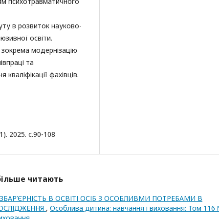
ням психотравматичного
уту в розвиток науково-
юзивної освіти.
 зокрема модернізацію
івпраці та
 кваліфікації фахівців.
. 2025. с.90-108
йбільше читають
ЗБАР’ЄРНІСТЬ В ОСВІТІ ОСІБ З ОСОБЛИВМИ ПОТРЕБАМИ В
ДОСЛІДЖЕННЯ
,
Особлива дитина: навчання і виховання: Том 116 
иховання