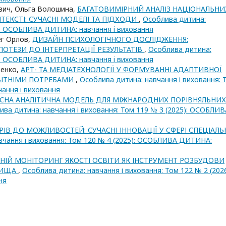
ович, Ольга Волошина,
БАГАТОВИМІРНИЙ АНАЛІЗ НАЦІОНАЛЬНИ
ТЕКСТІ: СУЧАСНІ МОДЕЛІ ТА ПІДХОДИ
,
Особлива дитина:
5): ОСОБЛИВА ДИТИНА: навчання i виховання
ег Орлов,
ДИЗАЙН ПСИХОЛОГІЧНОГО ДОСЛІДЖЕННЯ:
ПОТЕЗИ ДО ІНТЕРПРЕТАЦІЇ РЕЗУЛЬТАТІВ
,
Особлива дитина:
5): ОСОБЛИВА ДИТИНА: навчання i виховання
ренко,
АРТ- ТА МЕДІАТЕХНОЛОГІЇ У ФОРМУВАННІ АДАПТИВНОЇ
ВІТНІМИ ПОТРЕБАМИ
,
Особлива дитина: навчання і виховання: 
ання i виховання
СНА АНАЛІТИЧНА МОДЕЛЬ ДЛЯ МІЖНАРОДНИХ ПОРІВНЯЛЬНИХ
ива дитина: навчання і виховання: Том 119 № 3 (2025): ОСОБЛИВ
ЄРІВ ДО МОЖЛИВОСТЕЙ: СУЧАСНІ ІННОВАЦІЇ У СФЕРІ СПЕЦІАЛЬ
вчання і виховання: Том 120 № 4 (2025): ОСОБЛИВА ДИТИНА:
НІЙ МОНІТОРИНГ ЯКОСТІ ОСВІТИ ЯК ІНСТРУМЕНТ РОЗБУДОВИ
ВИЩА
,
Особлива дитина: навчання і виховання: Том 122 № 2 (2026
ня