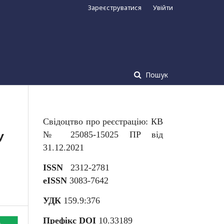
Зареєструватися
Увійти
Пошук
Свідоцтво про реєстрацію: КВ
У
№ 25085-15025 ПР від
31.12.2021
ISSN
2312-2781
eISSN
3083-7642
УДК
159.9:376
Префікс DOI
10.33189