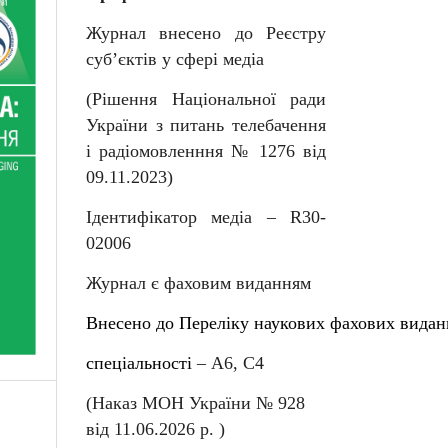
Журнал внесено до Реєстру
суб
’
єктів у сфері медіа
(Рішення Національної ради
України з питань телебачення
і радіомовленння № 1276 від
09.11.2023)
Ідентифікатор медіа –
R
30-
02006
Журнал є фаховим виданням
Внесен
о
до
Перелiку
наукових
фахових
видан
спеціальності
–
А6, С4
(Наказ МОН України № 92
8
від
11
.06.202
6
р. )