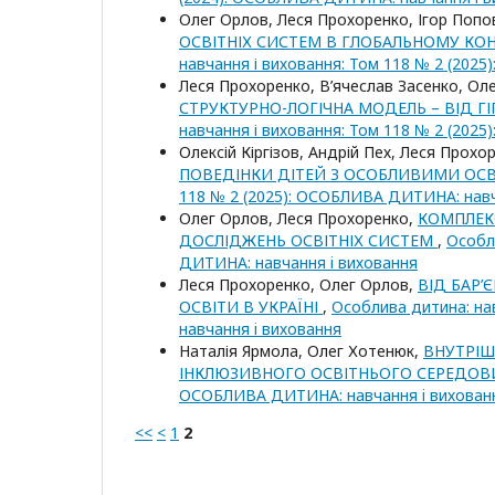
Олег Орлов, Леся Прохоренко, Ігор Поп
ОСВІТНІХ СИСТЕМ В ГЛОБАЛЬНОМУ КОН
навчання і виховання: Том 118 № 2 (202
Леся Прохоренко, В’ячеслав Засенко, Ол
СТРУКТУРНО-ЛОГІЧНА МОДЕЛЬ – ВІД ГІ
навчання і виховання: Том 118 № 2 (202
Олексій Кіргізов, Андрій Пех, Леся Прохо
ПОВЕДІНКИ ДІТЕЙ З ОСОБЛИВИМИ ОС
118 № 2 (2025): ОСОБЛИВА ДИТИНА: навч
Олег Орлов, Леся Прохоренко,
КОМПЛЕК
ДОСЛІДЖЕНЬ ОСВІТНІХ СИСТЕМ
,
Особл
ДИТИНА: навчання i виховання
Леся Прохоренко, Олег Орлов,
ВІД БАР’
ОСВІТИ В УКРАЇНІ
,
Особлива дитина: на
навчання i виховання
Наталія Ярмола, Олег Хотенюк,
ВНУТРІШ
ІНКЛЮЗИВНОГО ОСВІТНЬОГО СЕРЕДО
ОСОБЛИВА ДИТИНА: навчання i вихован
<<
<
1
2