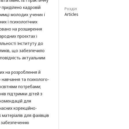
льтативність і практичну
у приділено кадровій
Розділ
Articles
римці молодих учених і
их і психологічних
мовано на розширення
ародних проєктах і
яльності Інституту до
кликів, що забезпечило
дповідність актуальним
их на розроблення й
 навчання та психолого-
освітніми потребами;
внів підтримки дітей з
комендацій для
часних корекційно-
матеріалів для фахівців
у забезпеченню