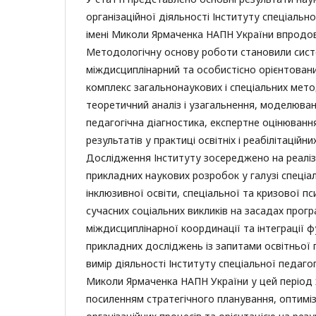
організаційної діяльності Інституту спеціальної
імені Миколи Ярмаченка НАПН України впродов
Методологічну основу роботи становили сист
міждисциплінарний та особистісно орієнтовани
комплекс загальнонаукових і спеціальних мето
теоретичний аналіз і узагальнення, моделюван
педагогічна діагностика, експертне оцінюванн
результатів у практиці освітніх і реабілітаційни
Дослідження Інституту зосереджено на реаліз
прикладних наукових розробок у галузі спеціал
інклюзивної освіти, спеціальної та кризової пс
сучасних соціальних викликів на засадах прог
міждисциплінарної координації та інтеграції 
прикладних досліджень із запитами освітньої 
вимір діяльності Інституту спеціальної педагогі
Миколи Ярмаченка НАПН України у цей період
посиленням стратегічного планування, оптимі