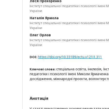
Леся Прохоренко
Інститут спеціальної педагогіки і психології імен
України
Наталія Ярмола
Інститут спеціальної педагогіки і психології імен
України
Олег Орлов
Інститут спеціальної педагогіки і психології імен
України
https://doi.org/10.33189/ectu.v121i1.311
DOI:
спеціальна освіта, інклюзія, Ін
Ключові слова:
педагогіки і психології імені Миколи Ярмаченк
дослідження, міжнародні проєкти, волонтерст
Анотація
У статті представлено основні результати нау