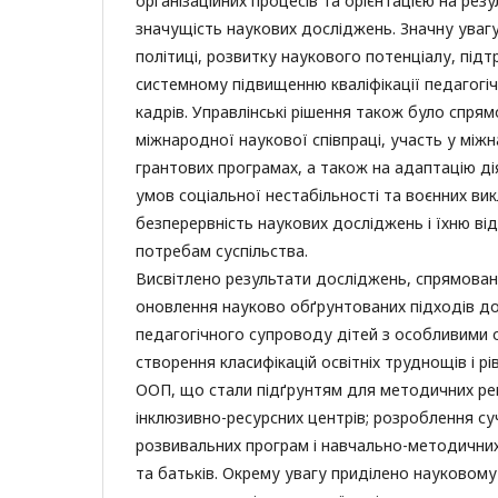
організаційних процесів та орієнтацією на резу
значущість наукових досліджень. Значну уваг
політиці, розвитку наукового потенціалу, підт
системному підвищенню кваліфікації педагогічн
кадрів. Управлінські рішення також було спря
міжнародної наукової співпраці, участь у міжн
грантових програмах, а також на адаптацію ді
умов соціальної нестабільності та воєнних ви
безперервність наукових досліджень і їхню ві
потребам суспільства.
Висвітлено результати досліджень, спрямован
оновлення науково обґрунтованих підходів до
педагогічного супроводу дітей з особливими 
створення класифікацій освітніх труднощів і рі
ООП, що стали підґрунтям для методичних ре
інклюзивно-ресурсних центрів; розроблення су
розвивальних програм і навчально-методичних 
та батьків. Окрему увагу приділено науковом