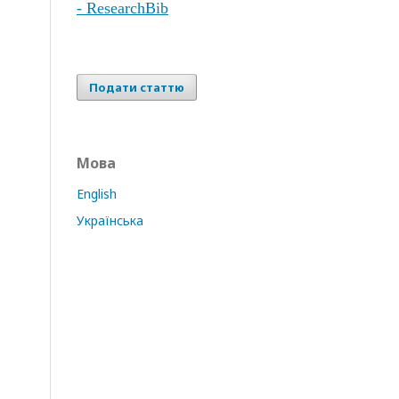
- ResearchBib
Подати статтю
Мова
English
Українська