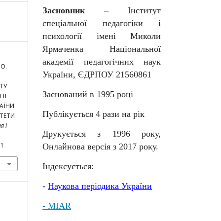
Засновник –
Інститут
спеціальної педагогіки і
психології імені Миколи
Ярмаченка Національної
академії педагогічних наук
 О.
України, ЄДРПОУ 21560861
ТУ
Заснований в 1995 році
ІЇ
РАЇНИ
Публікується 4 рази на рік
ИТЕТИ
я і
Друкується з 1996 року,
11
Онлайнова версія з 2017 року.
Індексується:
-
Наукова
періодика
України
- MIAR