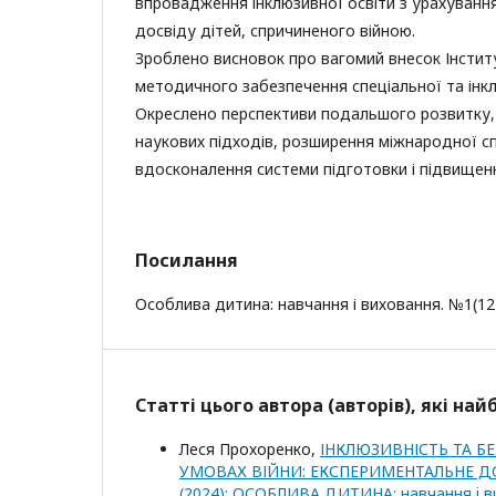
впровадження інклюзивної освіти з урахуван
досвіду дітей, спричиненого війною.
Зроблено висновок про вагомий внесок Інстит
методичного забезпечення спеціальної та інкл
Окреслено перспективи подальшого розвитку,
наукових підходів, розширення міжнародної сп
вдосконалення системи підготовки і підвищення
Посилання
Особлива дитина: навчання і виховання. №1(121)
Статті цього автора (авторів), які на
Леся Прохоренко,
ІНКЛЮЗИВНІСТЬ ТА БЕ
УМОВАХ ВІЙНИ: ЕКСПЕРИМЕНТАЛЬНЕ 
(2024): ОСОБЛИВА ДИТИНА: навчання i в