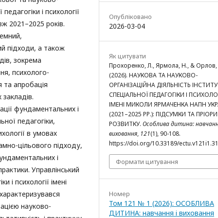
 педагогіки і психології
Опубліковано
ж 2021–2025 років.
2026-03-04
емний,
й підходи, а також
Як цитувати
дів, зокрема
Прохоренко, Л., Ярмола, Н., & Орлов,
ня, психолого-
(2026). НАУКОВА ТА НАУКОВО-
я та апробація
ОРГАНІЗАЦІЙНА ДІЯЛЬНІСТЬ ІНСТИТУ
СПЕЦІАЛЬНОЇ ПЕДАГОГІКИ І ПСИХОЛОГ
х закладів.
ІМЕНІ МИКОЛИ ЯРМАЧЕНКА НАПН УК
ації фундаментальних і
(2021–2025 РР.): ПІДСУМКИ ТА ПРІОР
ьної педагогіки,
РОЗВИТКУ.
Особлива дитина: навчанн
ихології в умовах
виховання
,
121
(1), 90-108.
https://doi.org/10.33189/ectu.v121i1.3
рамно-цільового підходу,
фундаментальних і
Формати цитування
практики. Управлінський
ки і психології імені
Номер
 характеризувався
Том 121 № 1 (2026): ОСОБЛИВА
зацією науково-
ДИТИНА: навчання i виховання