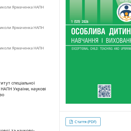
і Миколи Ярмаченка НАПН
і Миколи Ярмаченка НАПН
і Миколи Ярмаченка НАПН
ститут спеціальної
а НАПН України, наукові
во
Стаття (PDF)
кової та науково-