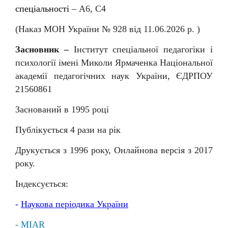
спеціальності
–
А6, С4
(Наказ МОН України № 92
8
від
11
.06.202
6
р. )
Засновник –
Інститут спеціальної педагогіки і
психології імені Миколи Ярмаченка Національної
академії педагогічних наук України, ЄДРПОУ
21560861
Заснований в 1995 році
Публікується 4 рази на рік
Друкується з 1996 року, Онлайнова версія з 2017
року.
Індексується:
-
Наукова
періодика
України
- MIAR