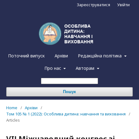
Зареєструватися
Увійти
Поточний випуск
Архіви
Редакційна політика
Про нас
Авторам
Пошук
Home
/
Архіви
/
Том 105 № 1 (2022): Особлива дитина: навчання та виховання
/
Articles
VIІ Міжнародний конгрес зі