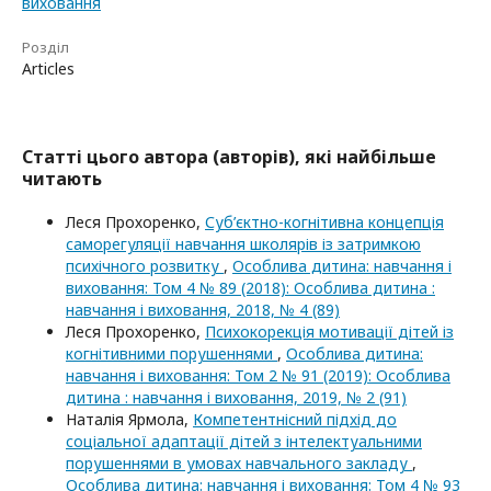
виховання
Розділ
Articles
Статті цього автора (авторів), які найбільше
читають
Леся Прохоренко,
Суб’єктно-когнітивна концепція
саморегуляції навчання школярів із затримкою
психічного розвитку
,
Особлива дитина: навчання і
виховання: Том 4 № 89 (2018): Особлива дитина :
навчання і виховання, 2018, № 4 (89)
Леся Прохоренко,
Психокорекція мотивації дітей із
когнітивними порушеннями
,
Особлива дитина:
навчання і виховання: Том 2 № 91 (2019): Особлива
дитина : навчання і виховання, 2019, № 2 (91)
Наталія Ярмола,
Компетентнісний підхід до
соціальної адаптації дітей з інтелектуальними
порушеннями в умовах навчального закладу
,
Особлива дитина: навчання і виховання: Том 4 № 93