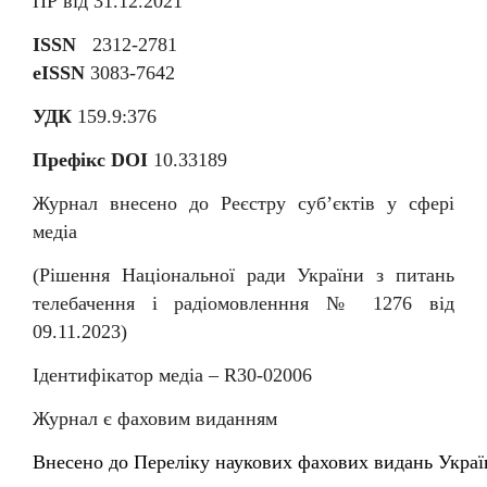
ПР від 31.12.2021
ISSN
2312-2781
eISSN
3083-7642
УДК
159.9:376
Префікс DOI
10.33189
Журнал внесено до Реєстру суб
’
єктів у сфері
медіа
(Рішення Національної ради України з питань
телебачення і радіомовленння № 1276 від
09.11.2023)
Ідентифікатор медіа –
R
30-02006
Журнал є фаховим виданням
Внесен
о
до
Перелiку
наукових
фахових
видань
Украї