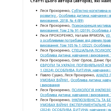
Статті цього автора (авторів), які на
Леся Прохоренко,
Суб’єктно-когнітивна 
розвитку
,
Особлива дитина: навчання і в
виховання, 2018, № 4 (89)
Леся Прохоренко,
Психокорекція мотивац
виховання: Том 2 № 91 (2019): Особлива д
Леся ПРОХОРЕНКО, Наталія ЯРМОЛА,
VI
з особливими потребами: від рівних пра
виховання: Том 105 № 1 (2022): Особлива
Леся Прохоренко,
СПЕЦІАЛЬНА ПСИХОЛО
Особлива дитина: навчання і виховання:
Леся Прохоренко, Олег Орлов, Денис Пр
ЄВРОПИ ТА УКРАЇНІ: ПОРІВНЯЛЬНИЙ КО
1 (2024): ОСОБЛИВА ДИТИНА: навчання i
Павло Сушко, Леся Прохоренко,
АНАЛІЗ 
УМОВАХ ВІЙНИ
,
Особлива дитина: навч
i виховання
Леся Прохоренко,
ПСИХОЛОГІЯ ІНКЛЮЗІ
Особлива дитина: навчання і виховання:
Леся Прохоренко,
ІНКЛЮЗИВНІСТЬ ТА БЕ
УМОВАХ ВІЙНИ: ЕКСПЕРИМЕНТАЛЬНЕ 
(2024): ОСОБЛИВА ДИТИНА: навчання i в