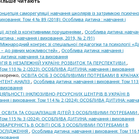
йбільше читають
концепція саморегуляції навчання школярів із затримкою психічн
иховання: Том 4 № 89 (2018): Особлива дитина : навчання і
ії дітей із когнітивними порушеннями
,
Особлива дитина: навчан
итина : навчання і виховання, 2019, № 2 (91)
І Міжнародний конгрес зі спеціальної педагогіки та психології «Д
в – до рівних можливостей»
,
Особлива дитина: навчання і
 дитина: навчання та виховання
ГІЯ В НЕЗАЛЕЖНІЙ УКРАЇНІ: РОЗВИТОК ТА ПЕРСПЕКТИВИ
,
 Том 110 № 2 (2023): ОСОБЛИВА ДИТИНА: навчання i виховання
охоренко,
ОСВІТА ОСІБ З ОСОБЛИВИМИ ПОТРЕБАМИ В КРАЇНАХ
НТЕНТ-АНАЛІЗ
,
Особлива дитина: навчання і виховання: Том 11
 виховання
ДІЯЛЬНОСТІ ІНКЛЮЗИВНО-РЕСУРСНИХ ЦЕНТРІВ В УКРАЇНІ В
ання і виховання: Том 114 № 2 (2024): ОСОБЛИВА ДИТИНА: навч
Ї: ОСВІТА ТА СОЦІАЛІЗАЦІЯ ДІТЕЙ З ОСОБЛИВИМИ ПОТРЕБАМИ
 Том 115 № 3 (2024): ОСОБЛИВА ДИТИНА: навчання i виховання
ЗБАР’ЄРНІСТЬ В ОСВІТІ ОСІБ З ОСОБЛИВМИ ПОТРЕБАМИ В
ДОСЛІДЖЕННЯ
,
Особлива дитина: навчання і виховання: Том 116 
иховання