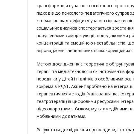
трансформація сучасного освітнього простор
підходів до психолого-педагогічного супровод
хто має розлад дефіциту уваги з гіперактивніс
соціальних викликів спостерігається зростання 
порушеннями саморегуляції, поведінковими 
концентрації та емоційною нестабільністю, що
впровадженні інноваційних психокорекційних с
Метою дослідження є теоретичне обґрунтува
терапії та медіатехнологій як інструментів ф
поведінки у дітей і підлітків з особливими осв
зокрема з РДУГ. Акцент зроблено на інтеграці
терапевтичних методів (малювання, казкотерап
театротерапії) із цифровими ресурсами: інтера
відеозворотним зв’язком, мультимедійними п
мобільними додатками.
Результати дослідження підтвердили, що тради