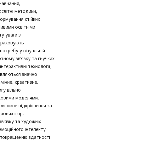
навчання,
світні методики,
ормування стійких
ливими освітніми
у уваги з
 враховують
 потребу у візуальній
отному зв’язку та гнучких
нтерактивні технології,
являються значно
мічне, креативне,
гу вільно
ковими моделями,
итивне підкріплення за
рових ігор,
в’язку та художніх
емоційного інтелекту
, покращенню здатності