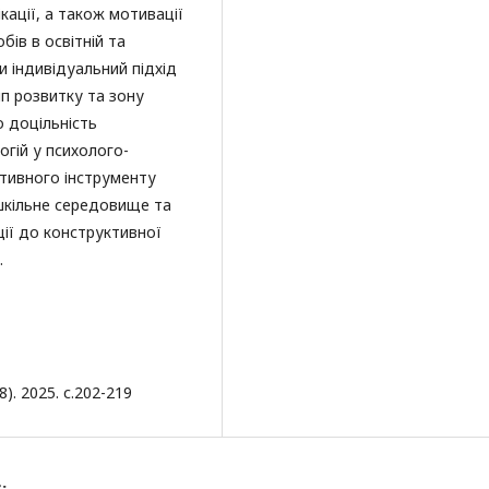
ації, а також мотивації
бів в освітній та
 індивідуальний підхід
п розвитку та зону
 доцільність
огій у психолого-
ктивного інструменту
у шкільне середовище та
ії до конструктивної
.
). 2025. с.202-219