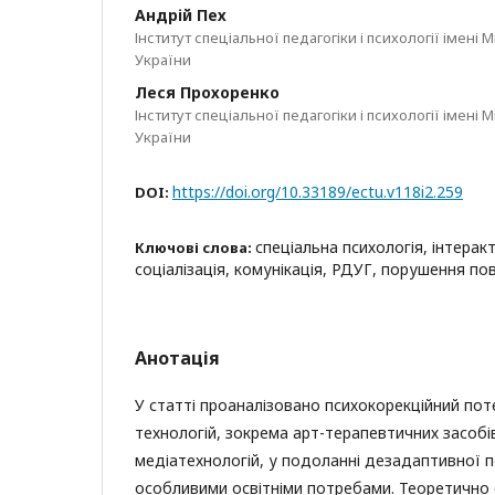
Андрій Пех
Інститут спеціальної педагогіки і психології імен
України
Леся Прохоренко
Інститут спеціальної педагогіки і психології імен
України
https://doi.org/10.33189/ectu.v118i2.259
DOI:
спеціальна психологія, інтерак
Ключові слова:
соціалізація, комунікація, РДУГ, порушення по
Анотація
У статті проаналізовано психокорекційний пот
технологій, зокрема арт-терапевтичних засобів
медіатехнологій, у подоланні дезадаптивної п
особливими освітніми потребами. Теоретично