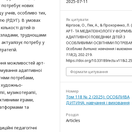
2025-07-11
у потребує нових
у учнів, особливо тих,
Як цитувати
тю (РДУГ). В умовах
Кіргізов, О., Пех, А., & Прохоренко, Л. 
кількості дітей із
АРТ- ТА МЕДІАТЕХНОЛОГІЇ У ФОРМУВ
розладами, труднощами
АДАПТИВНОЇ ПОВЕДІНКИ ДІТЕЙ З
 актуалізує потребу у
ОСОБЛИВИМИ ОСВІТНІМИ ПОТРЕБА
Особлива дитина: навчання і вихованн
тратегій.
118
(2), 202-219.
https://doi.org/10.33189/ectu.v118i2.2
ння можливостей арт-
ормування адаптивної
Формати цитування
ітніми потребами,
ї художньо-
Номер
ії, музикотерапії,
Том 118 № 2 (2025): ОСОБЛИВА
ктивними іграми,
ДИТИНА: навчання i виховання
латформами та
Розділ
Articles
ційні педагогічні