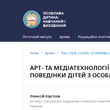
Поточний випуск
Архіви
Редакційна політи
Home
/
Архіви
/
Том 118 № 2 (2025): ОСОБЛИВА 
АРТ- ТА МЕДІАТЕХНОЛОГІ
ПОВЕДІНКИ ДІТЕЙ З ОСО
Олексій Кіргізов
Інститут спеціальної педагогіки і психології імен
України