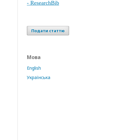
- ResearchBib
Подати статтю
Мова
English
Українська