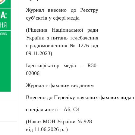
Журнал внесено до Реєстру
суб
’
єктів у сфері медіа
(Рішення Національної ради
України з питань телебачення
і радіомовленння № 1276 від
09.11.2023)
Ідентифікатор медіа –
R
30-
02006
Журнал є фаховим виданням
Внесен
о
до
Перелiку
наукових
фахових
видан
спеціальності
–
А6, С4
(Наказ МОН України № 92
8
від
11
.06.202
6
р. )