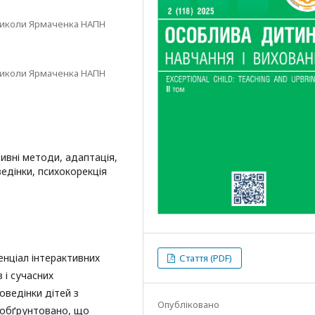
і Миколи Ярмаченка НАПН
і Миколи Ярмаченка НАПН
тивні методи, адаптація,
ведінки, психокорекція
енціал інтерактивних
Стаття (PDF)
 і сучасних
оведінки дітей з
Опубліковано
 обґрунтовано, що