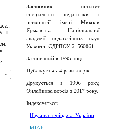
Засновник –
Інститут
спеціальної педагогіки і
психології імені Миколи
(2025).
Ярмаченка Національної
АННІ
академії педагогічних наук
МИ.
України, ЄДРПОУ 21560861
я
,
Заснований в 1995 році
59
Публікується 4 рази на рік
Друкується з 1996 року,
Онлайнова версія з 2017 року.
Індексується:
-
Наукова
періодика
України
- MIAR