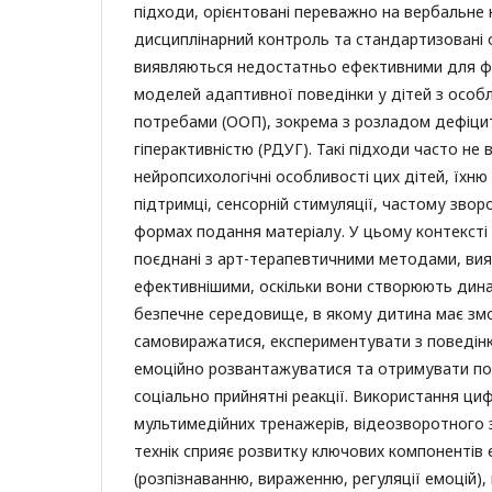
підходи, орієнтовані переважно на вербальне 
дисциплінарний контроль та стандартизовані о
виявляються недостатньо ефективними для ф
моделей адаптивної поведінки у дітей з особ
потребами (ООП), зокрема з розладом дефіцит
гіперактивністю (РДУГ). Такі підходи часто не
нейропсихологічні особливості цих дітей, їхню
підтримці, сенсорній стимуляції, частому звор
формах подання матеріалу. У цьому контексті і
поєднані з арт-терапевтичними методами, ви
ефективнішими, оскільки вони створюють дина
безпечне середовище, в якому дитина має змо
самовиражатися, експериментувати з поведін
емоційно розвантажуватися та отримувати поз
соціально прийнятні реакції. Використання циф
мультимедійних тренажерів, відеозворотного з
технік сприяє розвитку ключових компонентів 
(розпізнаванню, вираженню, регуляції емоцій)