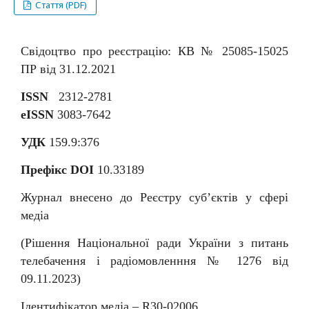
Стаття (PDF)
Свідоцтво про реєстрацію: КВ № 25085-15025
ПР від 31.12.2021
ISSN
2312-2781
eISSN
3083-7642
УДК
159.9:376
Префікс DOI
10.33189
Журнал внесено до Реєстру суб
’
єктів у сфері
медіа
(Рішення Національної ради України з питань
телебачення і радіомовленння № 1276 від
09.11.2023)
Ідентифікатор медіа –
R
30-02006