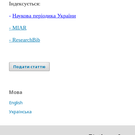
Індексується:
-
Наукова
періодика
України
- MIAR
- ResearchBib
Подати статтю
Мова
English
Українська