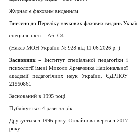
Журнал є фаховим виданням
Внесен
о
до
Перелiку
наукових
фахових
видань
Украї
спеціальності
–
А6, С4
(Наказ МОН України № 92
8
від
11
.06.202
6
р. )
Засновник –
Інститут спеціальної педагогіки і
психології імені Миколи Ярмаченка Національної
академії педагогічних наук України, ЄДРПОУ
21560861
Заснований в 1995 році
Публікується 4 рази на рік
Друкується з 1996 року, Онлайнова версія з 2017
року.