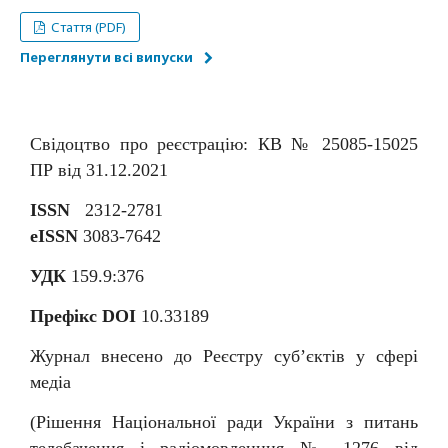
Стаття (PDF)
Переглянути всі випуски
Свідоцтво про реєстрацію: КВ № 25085-15025
ПР від 31.12.2021
ISSN
2312-2781
eISSN
3083-7642
УДК
159.9:376
Префікс DOI
10.33189
Журнал внесено до Реєстру суб
’
єктів у сфері
медіа
(Рішення Національної ради України з питань
телебачення і радіомовленння № 1276 від