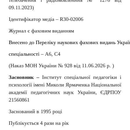
09.11.2023)
Ідентифікатор медіа –
R
30-02006
Журнал є фаховим виданням
Внесен
о
до
Перелiку
наукових
фахових
видань
Украї
спеціальності
–
А6, С4
(Наказ МОН України № 92
8
від
11
.06.202
6
р. )
Засновник –
Інститут спеціальної педагогіки і
психології імені Миколи Ярмаченка Національної
академії педагогічних наук України, ЄДРПОУ
21560861
Заснований в 1995 році
Публікується 4 рази на рік