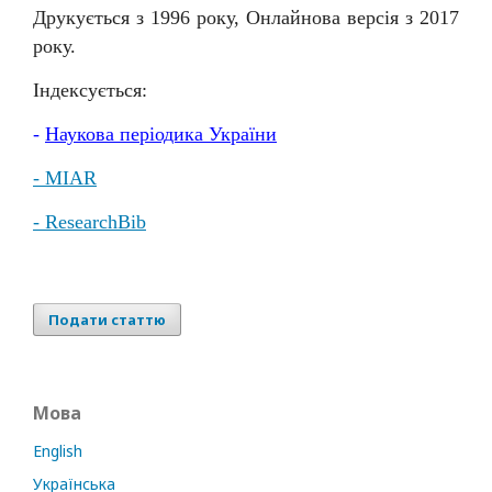
Друкується з 1996 року, Онлайнова версія з 2017
року.
Індексується:
-
Наукова
періодика
України
- MIAR
- ResearchBib
Подати статтю
Мова
English
Українська