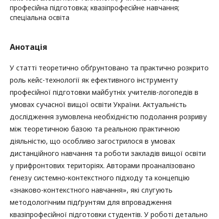
професійна підготовка; квазіпрофесійне навчання;
спеціальна освіта
Анотація
У статті теоретично обґрунтовано та практично розкрито
роль кейс-технології як ефективного інструменту
професійної підготовки майбутніх учителів-логопедів в
умовах сучасної вищої освіти України. Актуальність
дослідження зумовлена необхідністю подолання розриву
між теоретичною базою та реальною практичною
діяльністю, що особливо загострилося в умовах
дистанційного навчання та роботи закладів вищої освіти
у прифронтових територіях. Авторами проаналізовано
ґенезу системно-контекстного підходу та концепцію
«знаково-контекстного навчання», які слугують
методологічним підґрунтям для впровадження
квазіпрофесійної підготовки студентів. У роботі детально