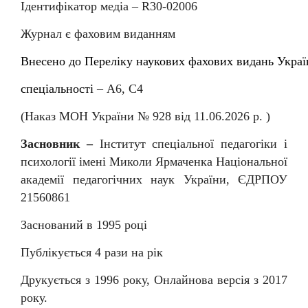
Ідентифікатор медіа –
R
30-02006
Журнал є фаховим виданням
Внесен
о
до
Перелiку
наукових
фахових
видань
Украї
спеціальності
–
А6, С4
(Наказ МОН України № 92
8
від
11
.06.202
6
р. )
Засновник –
Інститут спеціальної педагогіки і
психології імені Миколи Ярмаченка Національної
академії педагогічних наук України, ЄДРПОУ
21560861
Заснований в 1995 році
Публікується 4 рази на рік
Друкується з 1996 року, Онлайнова версія з 2017
року.