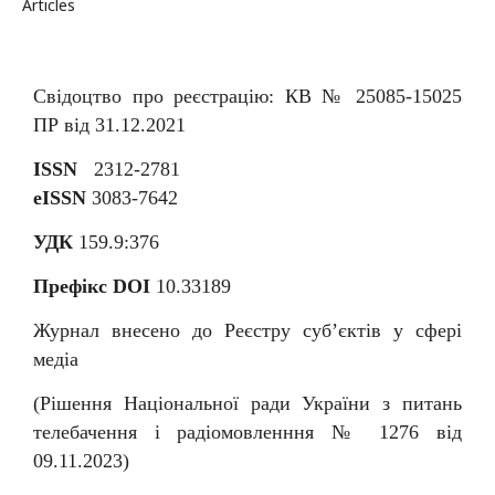
Articles
Свідоцтво про реєстрацію: КВ № 25085-15025
ПР від 31.12.2021
ISSN
2312-2781
eISSN
3083-7642
УДК
159.9:376
Префікс DOI
10.33189
Журнал внесено до Реєстру суб
’
єктів у сфері
медіа
(Рішення Національної ради України з питань
телебачення і радіомовленння № 1276 від
09.11.2023)