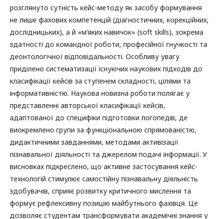
розглянуто сутність кейс-методу як засобу формування
не лише фахових компетенцій (діагностичних, корекційних,
дослідницьких), а й «м’яких навичок» (soft skills), зокрема
здатності до командної роботи, професійної гнучкості та
деонтологічної відповідальності. Особливу увагу
приділено систематизації існуючих наукових підходів до
класифікації кейсів за ступенем складності, цілями та
інформативністю. Наукова новизна роботи полягає у
представленні авторської класифікації кейсів,
адаптованої до специфіки підготовки логопедів, де
виокремлено групи за функціональною спрямованістю,
дидактичними завданнями, методами активізації
пізнавальної діяльності та джерелом подачі інформації. У
висновках підкреслено, що активне застосування кейс-
технологій стимулює самостійну пізнавальну діяльність
здобувачів, сприяє розвитку критичного мислення та
формує рефлексивну позицію майбутнього фахівця. Це
дозволяє студентам трансформувати академічні знання у