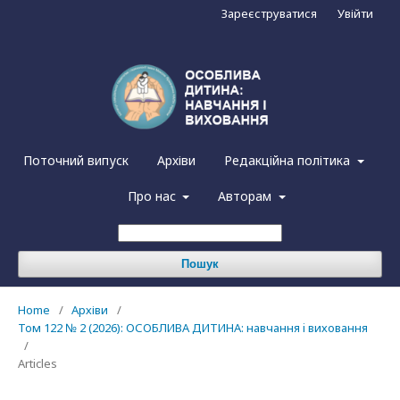
Зареєструватися
Увійти
Поточний випуск
Архіви
Редакційна політика
Про нас
Авторам
Пошук
Home
/
Архіви
/
Том 122 № 2 (2026): ОСОБЛИВА ДИТИНА: навчання i виховання
/
Articles