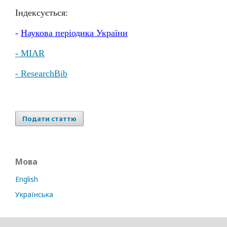
Індексується:
-
Наукова
періодика
України
- MIAR
- ResearchBib
Подати статтю
Мова
English
Українська