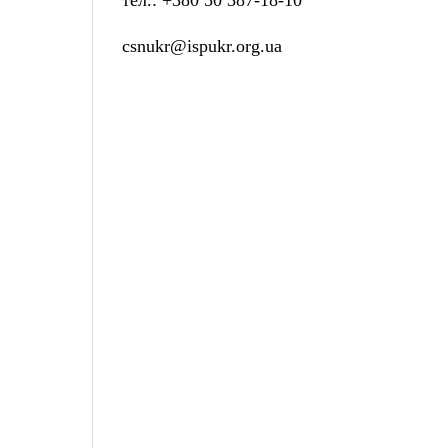
т
ел.:
+38
0 50 387-18-10
csnukr@ispukr.org.ua