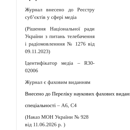
Журнал внесено до Реєстру
суб
’
єктів у сфері медіа
(Рішення Національної ради
України з питань телебачення
і радіомовленння № 1276 від
09.11.2023)
Ідентифікатор медіа –
R
30-
02006
Журнал є фаховим виданням
Внесен
о
до
Перелiку
наукових
фахових
видан
спеціальності
–
А6, С4
(Наказ МОН України № 92
8
від
11
.06.202
6
р. )