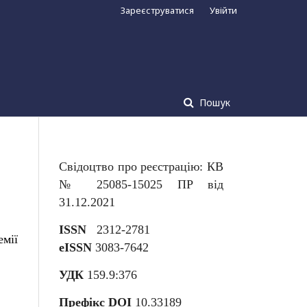
Зареєструватися
Увійти
Пошук
Свідоцтво про реєстрацію: КВ
№ 25085-15025 ПР від
31.12.2021
ISSN
2312-2781
мії
eISSN
3083-7642
УДК
159.9:376
Префікс DOI
10.33189