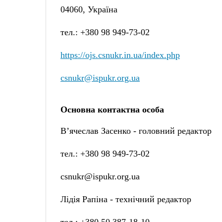
04060, Україна
тел.: +380 98 949-73-02
https://ojs.csnukr.in.ua/index.php
csnukr@ispukr.org.ua
Основна контактна особа
В’ячеслав
З
асенко - головний редактор
т
ел.:
+38
0 98 949-73-02
csnukr@ispukr.org.ua
Лідія Рапіна -
технічний редактор