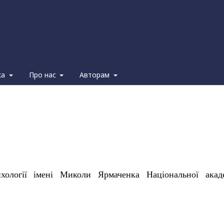
ка
Про нас
Авторам
ихології імені Миколи Ярмаченка Національної акаде