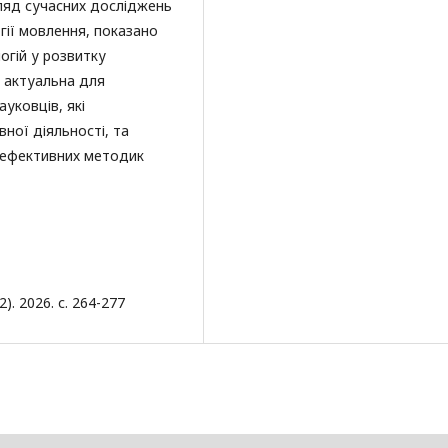
гляд сучасних досліджень
огії мовлення, показано
огій у розвитку
я актуальна для
ауковців, які
ної діяльності, та
 ефективних методик
. 2026. с. 264-277