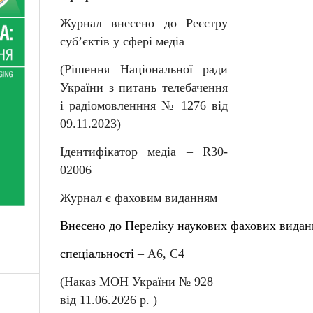
Журнал внесено до Реєстру
суб
’
єктів у сфері медіа
(Рішення Національної ради
України з питань телебачення
і радіомовленння № 1276 від
09.11.2023)
Ідентифікатор медіа –
R
30-
02006
Журнал є фаховим виданням
Внесен
о
до
Перелiку
наукових
фахових
видан
спеціальності
–
А6, С4
(Наказ МОН України № 92
8
від
11
.06.202
6
р. )