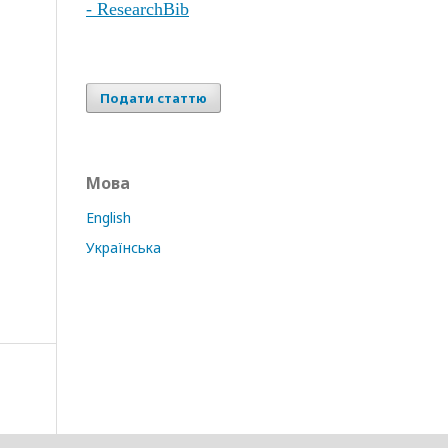
- ResearchBib
Подати статтю
Мова
English
Українська