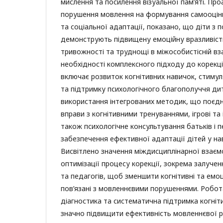
мислення та посилення візуальної пам’яті. Пр
порушення мовлення на формування самооцінки
та соціальної адаптації, показано, що діти з
демонструють підвищену емоційну вразливість
тривожності та труднощі в міжособистісній вз
необхідності комплексного підходу до корекці
включає розвиток когнітивних навичок, стиму
та підтримку психологічного благополуччя ди
використання інтегрованих методик, що поєд
вправи з когнітивними тренуваннями, ігрові та 
також психологічне консультування батьків і п
забезпечення ефективної адаптації дітей у н
Висвітлено значення міждисциплінарної взаємо
оптимізації процесу корекції, зокрема залучен
та педагогів, щоб зменшити когнітивні та емо
пов’язані з мовленнєвими порушеннями. Робот
діагностика та систематична підтримка когні
значно підвищити ефективність мовленнєвої ре