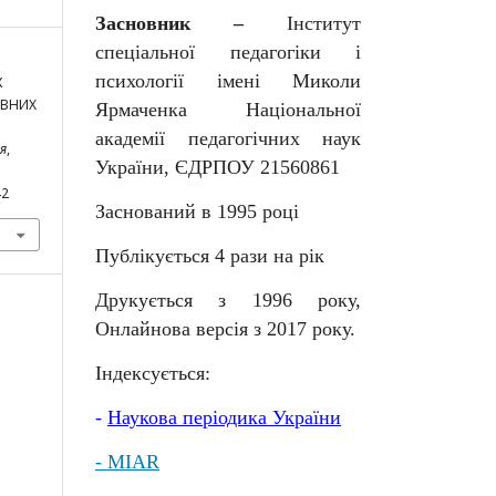
Засновник –
Інститут
спеціальної педагогіки і
психології імені Миколи
К
ИВНИХ
Ярмаченка Національної
академії педагогічних наук
я
,
України, ЄДРПОУ 21560861
42
Заснований в 1995 році
Публікується 4 рази на рік
Друкується з 1996 року,
Онлайнова версія з 2017 року.
Індексується:
-
Наукова
періодика
України
- MIAR