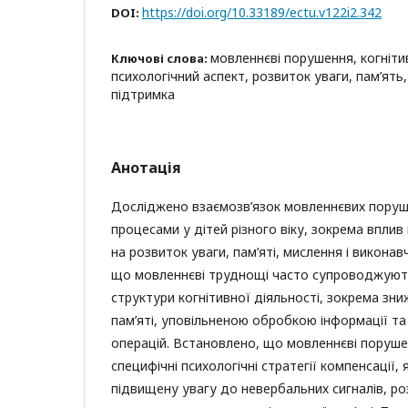
https://doi.org/10.33189/ectu.v122i2.342
DOI:
мовленнєві порушення, когніти
Ключові слова:
психологічний аспект, розвиток уваги, пам’ять
підтримка
Анотація
Досліджено взаємозв’язок мовленнєвих поруше
процесами у дітей різного віку, зокрема впли
на розвиток уваги, пам’яті, мислення і виконав
що мовленнєві труднощі часто супроводжую
структури когнітивної діяльності, зокрема зн
пам’яті, уповільненою обробкою інформації та
операцій. Встановлено, що мовленнєві пору
специфічні психологічні стратегії компенсації,
підвищену увагу до невербальних сигналів, р