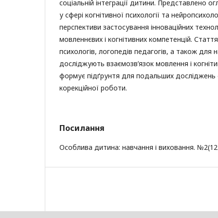
соціальній інтеграції дитини. Представлено о
у сфері когнітивної психології та нейропсихол
перспективи застосування інноваційних технол
мовленнєвих і когнітивних компетенцій. Статт
психологів, логопедів педагогів, а також для н
досліджують взаємозв’язок мовлення і когнітив
формує підґрунтя для подальших досліджень
корекційної роботи.
Посилання
Особлива дитина: навчання і виховання. №2(122)