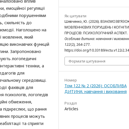
оаналізовано вплив
, емоційної регуляції
 подібними порушеннями
Як цитувати
Шевченко, Ю. (2026). ВЗАЄМОЗВ’ЯЗО
, схильність до
МОВЛЕННЄВИХ ПОРУШЕНЬ І КОГНІТ
аємодії. Наголошено на
ПРОЦЕСІВ: ПСИХОЛОГІЧНИЙ АСПЕКТ.
ї мовлення, який
Особлива дитина: навчання і вихованн
ляцію виконавчих функцій
122
(2), 264-277.
https://doi.org/10.33189/ectu.v122i2.3
тини. Запропоновано
нують логопедичні
Формати цитування
інтерактивні техніки, а
едагогів для
Номер
авчальному середовищі.
Том 122 № 2 (2026): ОСОБЛИВА
дії фахівців для
ДИТИНА: навчання i виховання
ня психологів, логопедів
ційні обмеження,
Розділ
Articles
а підкреслює, що рання
тивних процесів можуть
абілітації та сприяти