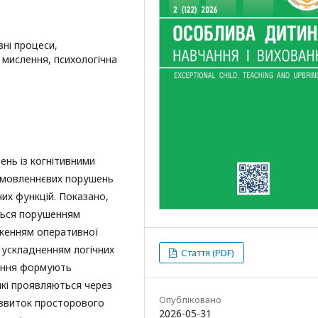
вні процеси,
, мислення, психологічна
нь із когнітивними
в мовленнєвих порушень
чих функцій. Показано,
ться порушенням
иженням оперативної
 ускладненням логічних
Стаття (PDF)
шення формують
 які проявляються через
Опубліковано
озвиток просторового
2026-05-31