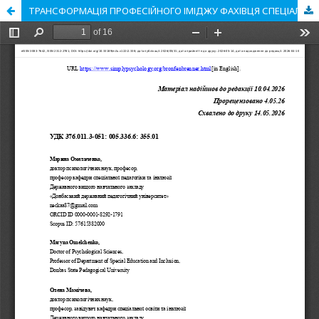
ТРАНСФОРМАЦІЯ ПРОФЕСІЙНОГО ІМІДЖУ ФАХІВЦЯ СПЕЦІАЛЬНОЇ ОСВІТИ В УМОВАХ ВОЄННОГО СТАНУ