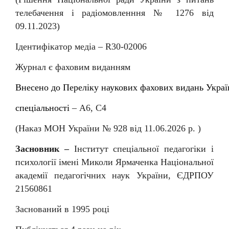
телебачення і радіомовленння № 1276 від
09.11.2023)
Ідентифікатор медіа –
R
30-02006
Журнал є фаховим виданням
Внесен
о
до
Перелiку
наукових
фахових
видань
Украї
спеціальності
–
А6, С4
(Наказ МОН України № 92
8
від
11
.06.202
6
р. )
Засновник –
Інститут спеціальної педагогіки і
психології імені Миколи Ярмаченка Національної
академії педагогічних наук України, ЄДРПОУ
21560861
Заснований в 1995 році