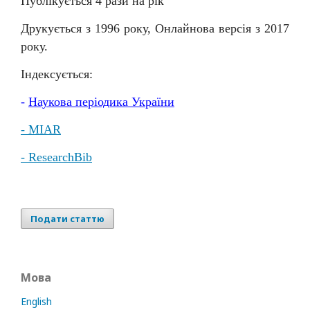
Публікується 4 рази на рік
Друкується з 1996 року, Онлайнова версія з 2017
року.
Індексується:
-
Наукова
періодика
України
- MIAR
- ResearchBib
Подати статтю
Мова
English