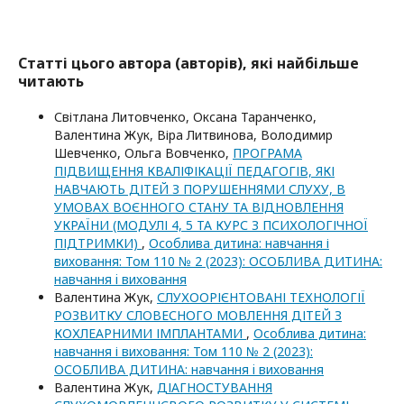
Статті цього автора (авторів), які найбільше
читають
Світлана Литовченко, Oксана Таранченко,
Валентина Жук, Віра Литвинова, Володимир
Шевченко, Ольга Вовченко,
ПРОГРАМА
ПІДВИЩЕННЯ КВАЛІФІКАЦІЇ ПЕДАГОГІВ, ЯКІ
НАВЧАЮТЬ ДІТЕЙ З ПОРУШЕННЯМИ СЛУХУ, В
УМОВАХ ВОЄННОГО СТАНУ ТА ВІДНОВЛЕННЯ
УКРАЇНИ (МОДУЛІ 4, 5 ТА КУРС З ПСИХОЛОГІЧНОЇ
ПІДТРИМКИ)
,
Особлива дитина: навчання і
виховання: Том 110 № 2 (2023): ОСОБЛИВА ДИТИНА:
навчання i виховання
Валентина Жук,
СЛУХООРІЄНТОВАНІ ТЕХНОЛОГІЇ
РОЗВИТКУ СЛОВЕСНОГО МОВЛЕННЯ ДІТЕЙ З
КОХЛЕАРНИМИ ІМПЛАНТАМИ
,
Особлива дитина:
навчання і виховання: Том 110 № 2 (2023):
ОСОБЛИВА ДИТИНА: навчання i виховання
Валентина Жук,
ДІАГНОСТУВАННЯ