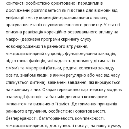
контексті особистісно орієнтованої парадигми в
дослідженні розглядається як підстава для відмови від
уніфікації змісту корекційно-розвивального впливу,
врахування етапів слухомовленнєвого розвитку. У статті
описана реалізація корекційно-розвивального впливу на
макро- (державні програми скринінгу слуху
новонароджених та раннього втручання,
міждисциплінарний супровід, функціонування закладів,
підготовка фахівців, які надають допомогу дітям та їх
сім’ям) та мікрорівні (батьки, родичі, колектив закладу
освіти, знайомі люди, з якими регулярно або час від часу
спілкується дитина), зазначені завдання, які вирішуються
на кожному з них. Охарактеризовано партнерську модель
взаємодії фахівців та батьків дитини з кохлеарним
імплантом та визначено її зміст. Дотримання принципів
раннього втручання, особистісної орієнтованості,
безперервності, багаторівневості, комплексності,
міждисциплінарності, доступності послуг, на нашу думку,