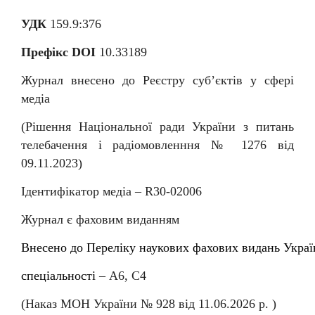
УДК
159.9:376
Префікс DOI
10.33189
Журнал внесено до Реєстру суб
’
єктів у сфері
медіа
(Рішення Національної ради України з питань
телебачення і радіомовленння № 1276 від
09.11.2023)
Ідентифікатор медіа –
R
30-02006
Журнал є фаховим виданням
Внесен
о
до
Перелiку
наукових
фахових
видань
Украї
спеціальності
–
А6, С4
(Наказ МОН України № 92
8
від
11
.06.202
6
р. )