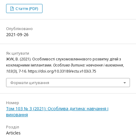
Стаття (PDF)
Опубліковано
2021-09-26
Як цитувати
ЖУК, В. (2021). Особливості слухомовленнєвого розвитку дітей з
кохлеарними імплантами.
Особлива дитина: навчання і виховання
,
103
(3), 7-16. https://doi.org/10.33189/ectu.v103i3.75
Формати цитування
Номер
Том 103 № 3 (2021): Особлива дитина: навчання і
виховання
Розділ
Articles