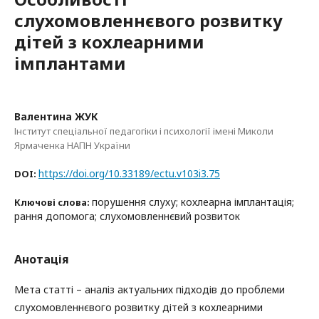
слухомовленнєвого розвитку
дітей з кохлеарними
імплантами
Валентина ЖУК
Інститут спеціальної педагогіки і психології імені Миколи
Ярмаченка НАПН України
https://doi.org/10.33189/ectu.v103i3.75
DOI:
порушення слуху; кохлеарна імплантація;
Ключові слова:
рання допомога; слухомовленнєвий розвиток
Анотація
Мета статті – аналіз актуальних підходів до проблеми
слухомовленнєвого розвитку дітей з кохлеарними