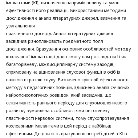
імплантами (КІ), визначення напрямів впливу та умов
ефективності його реалізації. Використаними методами
дослідження є аналіз літературних джерел, вивчення та
узагальнення
практичного досвіду. Аналіз літературних джерел
засвідчив різноплановість предметного поля
дослідження. Врахування основних особливостей методу
кохлеарної імплантації дало змогу нам розглядати її як
багаторівневу, міждисциплінарну систему заходів,
спрямовану на відновлення слухової функції в осіб із
важкою втратою слуху. Визначено критерії ефективності
методу з педагогічних позицій, здійснено аналіз сучасних
нейропсихологічних розвідок, який засвідчив, що
сензитивність раннього періоду для слухомовленнєвого
розвитку зумовлена особливостями онтогенезу
пластичності нервової системи, тому слухопротезування
кохлеарними імплантами в цей період є найбільш
ефективним. Доцільність врахування потреб дітей з КІ в