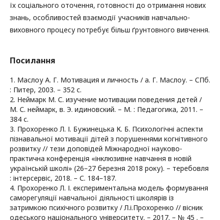
їх соціального оточення, готовності до отримання нових
знань, особливостей взаємодії учасників навчально-
виховного процесу потребує більш ґрунтовного вивчення.
Посилання
1. Маслоу А. Г. Мотивация и личность / а. Г. Маслоу. – СПб.
: Питер, 2003. – 352 с.
2. Неймарк М. С. изучение мотивации поведения детей /
М. С. неймарк, в. Э. идиновский. – М. : Педагогика, 2011. –
384 с.
3. Прохоренко Л. І. Бужинецька К. Б. Психологічні аспекти
пізнавальної мотивації дітей з порушеннями когнітивного
розвитку // тези доповідей Міжнародної науково-
практична конференція «інклюзивне навчання в новій
українській школі» (26–27 березня 2018 року). – теребовля
: інтерсервіс, 2018. – С. 184–187.
4. Прохоренко Л. І. експериментальна модель формування
саморегуляції навчальної діяльності школярів із
затримкою психічного розвитку / Л.і.Прохоренко // вісник
одеського національного університету. – 2017. – № 45 . –