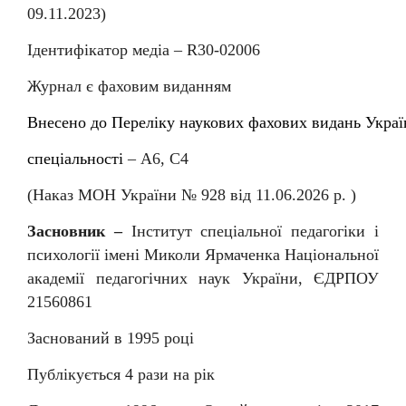
09.11.2023)
Ідентифікатор медіа –
R
30-02006
Журнал є фаховим виданням
Внесен
о
до
Перелiку
наукових
фахових
видань
Украї
спеціальності
–
А6, С4
(Наказ МОН України № 92
8
від
11
.06.202
6
р. )
Засновник –
Інститут спеціальної педагогіки і
психології імені Миколи Ярмаченка Національної
академії педагогічних наук України, ЄДРПОУ
21560861
Заснований в 1995 році
Публікується 4 рази на рік