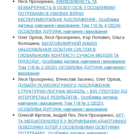
Леся Прохоренко,
ІНКЛЮЗИВНІСТЬ ТА
БЕЗБАР’ЄРНІСТЬ В ОСВІТІ ОСІБ З ОСОБЛИВМИ
ПОТРЕБАМИ В УМОВАХ ВІЙНИ:
ЕКСПЕРИМЕНТАЛЬНЕ ДОСЛІДЖЕННЯ
,
Особлива
дитина: навчання і виховання: Том 116 № 4 (2024):
ОСОБЛИВА ДИТИНА: навчання i виховання
Олег Орлов, Леся Прохоренко, Ігор Попович, Ольга
Волошина,
БАГАТОВИМІРНИЙ АНАЛІЗ
НАЦІОНАЛЬНИХ ОСВІТНІХ СИСТЕМ В
ГЛОБАЛЬНОМУ КОНТЕКСТІ: СУЧАСНІ МОДЕЛІ ТА
ПІДХОДИ
,
Особлива дитина: навчання і виховання:
Том 118 № 2 (2025): ОСОБЛИВА ДИТИНА: навчання i
виховання
Леся Прохоренко, В’ячеслав Засенко, Олег Орлов,
ДИЗАЙН ПСИХОЛОГІЧНОГО ДОСЛІДЖЕННЯ:
СТРУКТУРНО-ЛОГІЧНА МОДЕЛЬ – ВІД ГІПОТЕЗИ ДО
ІНТЕРПРЕТАЦІЇ РЕЗУЛЬТАТІВ
,
Особлива дитина:
навчання і виховання: Том 118 № 2 (2025):
ОСОБЛИВА ДИТИНА: навчання i виховання
Олексій Кіргізов, Андрій Пех, Леся Прохоренко,
АРТ-
ТА МЕДІАТЕХНОЛОГІЇ У ФОРМУВАННІ АДАПТИВНОЇ
ПОВЕДІНКИ ДІТЕЙ З ОСОБЛИВИМИ ОСВІТНІМИ
ПОТРЕБАМИ
,
Особлива дитина: навчання і