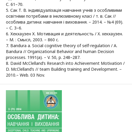
С. 61–70.
5. Сак Т. В. індивідуалізація навчання учнів з особливими
освітніми потребами в інклюзивному класі / т. в. Сак //
особлива дитина: навчання і виховання. – 2014. – №4 (69).
– С. 3–6.
6. Хекхаузен Х. Мотивация и деятельность / X. хекхаузен.
– М. : Смысл, 2003. – 860 с.
7. Bandura a. Social cognitive theory of self-regulation / A.
Bandura // Organizational Behavior and human Decision
processes. 1991(a). – V. 50, p. 248–287.
8. David McClelland’s Research into Achievement Motivation /
D. McClelland’s // team Building training and Development. –
2010.– Web. 03 Nov.