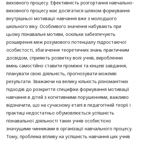
виховного процесу. Ефективність розгортання навчально-
виховного процесу має досягатися шляхом формування
внутрішньої мотивації навчання вже з молодшого
шкільного віку. Особливого значення набувають при
цьому пізнавальні мотиви, оскільки забезпечують
розширення меж розумового потенціалу підростаючої
особистості, збагачення теоретичних знань практичним
досвідом, сприяють розвитку волі учнів, виробленню
вмінь самостійно ставити проміжні та кінцеві завдання,
планувати свою діяльність, прогнозувати можливі
результати. Зважаючи на велику кількість різноманітних
підходів до розкриття специфіки формування мотивації
навчання в дітей з когнітивними порушеннями, важливо
відзначити, що на сучасному етапі в педагогічній теорії і
практиці недостатньо обумовлюється успішність
пізнавальної діяльності таких учнів особистісно
значущими чинниками в організації навчального процесу.
Тому, проблема впливу на успішність навчання цих учнів