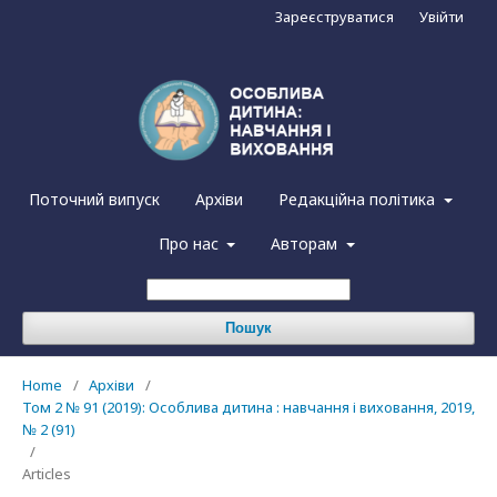
Зареєструватися
Увійти
Поточний випуск
Архіви
Редакційна політика
Про нас
Авторам
Пошук
Home
/
Архіви
/
Том 2 № 91 (2019): Особлива дитина : навчання і виховання, 2019,
№ 2 (91)
/
Articles