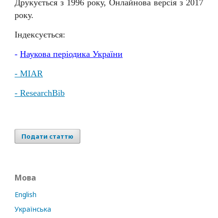
Друкується з 1996 року, Онлайнова версія з 2017
року.
Індексується:
-
Наукова
періодика
України
- MIAR
- ResearchBib
Подати статтю
Мова
English
Українська