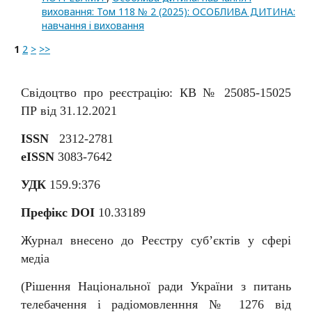
виховання: Том 118 № 2 (2025): ОСОБЛИВА ДИТИНА:
навчання i виховання
1
2
>
>>
Свідоцтво про реєстрацію: КВ № 25085-15025
ПР від 31.12.2021
ISSN
2312-2781
eISSN
3083-7642
УДК
159.9:376
Префікс DOI
10.33189
Журнал внесено до Реєстру суб
’
єктів у сфері
медіа
(Рішення Національної ради України з питань
телебачення і радіомовленння № 1276 від