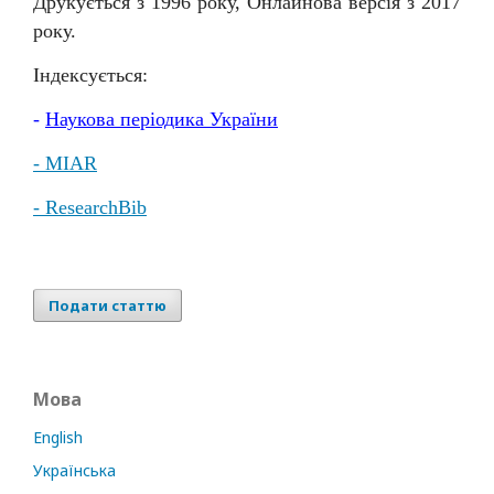
Друкується з 1996 року, Онлайнова версія з 2017
року.
Індексується:
-
Наукова
періодика
України
- MIAR
- ResearchBib
Подати статтю
Мова
English
Українська