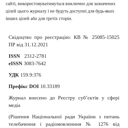
сайті, використовуватимуться виключно для зазначених
цілей цього журналу і не будуть доступні для будь-яких
інших цілей або для третіх сторін.
Свідоцтво про реєстрацію: КВ № 25085-15025
ПР від 31.12.2021
ISSN
2312-2781
eISSN
3083-7642
УДК
159.9:376
Префікс DOI
10.33189
Журнал внесено до Реєстру суб
’
єктів у сфері
медіа
(Рішення Національної ради України з питань
телебачення і радіомовленння № 1276 від