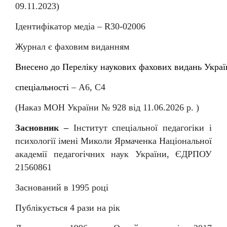
09.11.2023)
Ідентифікатор медіа –
R
30-02006
Журнал є фаховим виданням
Внесен
о
до
Перелiку
наукових
фахових
видань
Украї
спеціальності
–
А6, С4
(Наказ МОН України № 92
8
від
11
.06.202
6
р. )
Засновник –
Інститут спеціальної педагогіки і
психології імені Миколи Ярмаченка Національної
академії педагогічних наук України, ЄДРПОУ
21560861
Заснований в 1995 році
Публікується 4 рази на рік