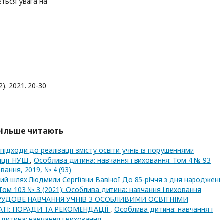
ється увага на
). 2021. 20-30
йбільше читають
ідходи до реалізації змісту освіти учнів із порушеннями
епції НУШ
,
Особлива дитина: навчання і виховання: Том 4 № 93
вання, 2019, № 4 (93)
ий шлях Людмили Сергіївни Вавіної До 85-річчя з дня народже
Том 103 № 3 (2021): Особлива дитина: навчання і виховання
РУДОВЕ НАВЧАННЯ УЧНІВ З ОСОБЛИВИМИ ОСВІТНІМИ
ТІ: ПОРАДИ ТА РЕКОМЕНДАЦІЇ
,
Особлива дитина: навчання і
 дитина: навчання і виховання