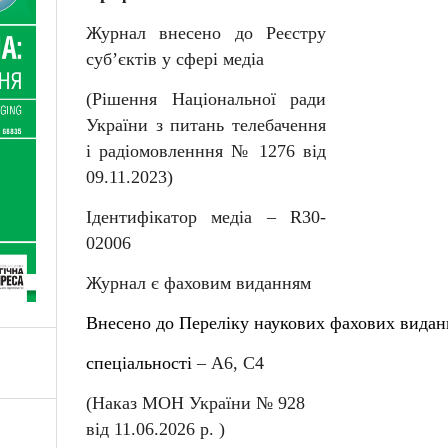
Журнал внесено до Реєстру
суб
’
єктів у сфері медіа
(Рішення Національної ради
України з питань телебачення
і радіомовленння № 1276 від
09.11.2023)
Ідентифікатор медіа –
R
30-
02006
Журнал є фаховим виданням
Внесен
о
до
Перелiку
наукових
фахових
видан
спеціальності
–
А6, С4
(Наказ МОН України № 92
8
від
11
.06.202
6
р. )