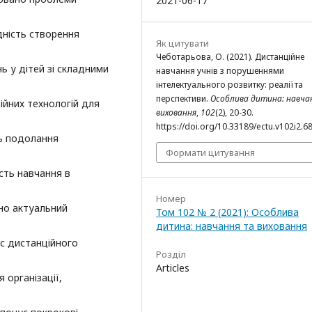
2021-06-17
дність створення
Як цитувати
Чеботарьова, О. (2021). Дистанційне
ь у дітей зі складними
навчання учнів з порушеннями
інтелектуального розвитку: реалії та
перспективи.
Особлива дитина: навчан
ійних технологій для
виховання
,
102
(2), 20-30.
https://doi.org/10.33189/ectu.v102i2.6
ть подолання
Формати цитування
сть навчання в
Номер
но актуальний
Том 102 № 2 (2021): Особлива
дитина: навчання та виховання
ас дистанційного
Розділ
Articles
 організації,