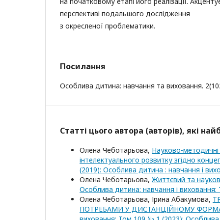
на початковому етапі його реалізації. Акценту
перспективі подальшого дослідження
з окресленої проблематики.
Посилання
Особлива дитина: навчання та виховання. 2(102
Статті цього автора (авторів), які на
Олена Чеботарьова,
Науково-методичні п
інтелектуального розвитку згідно конц
(2019): Особлива дитина : навчання і вихо
Олена Чеботарьова,
Життєвий та науков
Особлива дитина: навчання і виховання: 
Олена Чеботарьова, Ірина Абакумова,
Т
ПОТРЕБАМИ У ДИСТАНЦІЙНОМУ ФОРМА
виховання: Том 109 № 1 (2023): Особлива