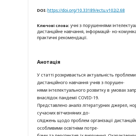
https://doi.org/10.33189/ectu.v102i2.68
DOI:
учні з порушеннями інтелектуа
Ключові слова:
дистанційне навчання, інформацій- но-комунікац
практичні рекомендації.
Анотація
У статті розкривається актуальність проблеми 
дистанційного навчання учнів з порушен-
нями інтелектуального розвитку в умовах за
внаслідок пандемії COVID-19.
Представлено аналіз літературних джерел, но
сучасних вітчизняних до-
сліджень щодо проблем організації дистанційн
особливими освітніми потре-
бами та перспектив їх вирішення. Охарактери