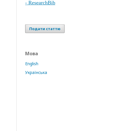
- ResearchBib
Подати статтю
Мова
English
Українська