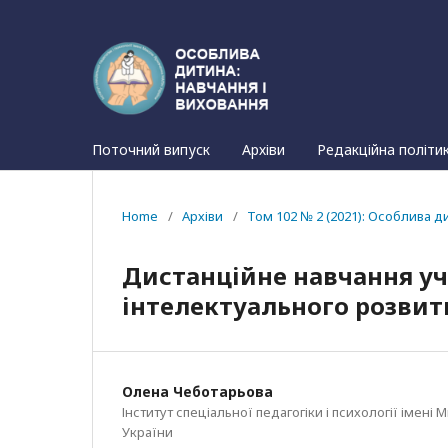
Поточний випуск
Архіви
Редакційна політи
Home
/
Архіви
/
Том 102 № 2 (2021): Особлива д
Дистанційне навчання у
інтелектуального розвитк
Олена Чеботарьова
Інститут спеціальної педагогіки і психології імен
України