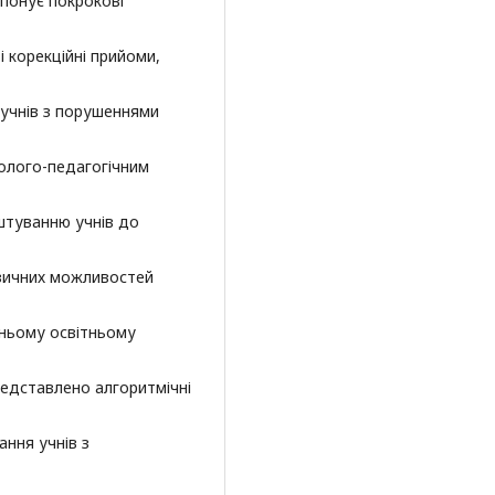
опонує покрокові
і корекційні прийоми,
учнів з порушеннями
олого-педагогічним
штуванню учнів до
зичних можливостей
ньому освітньому
редставлено алгоритмічні
ання учнів з