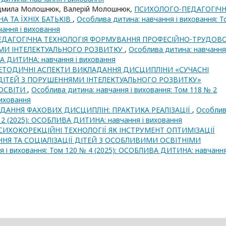
юдмила Молошнюк, Валерій Молошнюк,
ПСИХОЛОГО-ПЕДАГОГІЧ
 ТА ЇХНІХ БАТЬКІВ
,
Особлива дитина: навчання і виховання: Т
ання i виховання
ЕДАГОГІЧНА ТЕХНОЛОГІЯ ФОРМУВАННЯ ПРОФЕСІЙНО-ТРУДОВО
МИ ІНТЕЛЕКТУАЛЬНОГО РОЗВИТКУ
,
Особлива дитина: навчання 
ВА ДИТИНА: навчання i виховання
ЕТОДИЧНІ АСПЕКТИ ВИКЛАДАННЯ ДИСЦИПЛІНИ «СУЧАСНІ
 ДІТЕЙ З ПОРУШЕННЯМИ ІНТЕЛЕКТУАЛЬНОГО РОЗВИТКУ»
 ОСВІТИ
,
Особлива дитина: навчання і виховання: Том 118 № 2
иховання
ДАННЯ ФАХОВИХ ДИСЦИПЛІН: ПРАКТИКА РЕАЛІЗАЦІЇ
,
Особли
№ 2 (2025): ОСОБЛИВА ДИТИНА: навчання i виховання
СИХОКОРЕКЦІЙНІ ТЕХНОЛОГІЇ ЯК ІНСТРУМЕНТ ОПТИМІЗАЦІЇ
Я ТА СОЦІАЛІЗАЦІЇ ДІТЕЙ З ОСОБЛИВИМИ ОСВІТНІМИ
я і виховання: Том 120 № 4 (2025): ОСОБЛИВА ДИТИНА: навчання