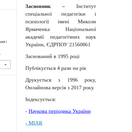
Засновник –
Інститут
спеціальної педагогіки і
психології імені Миколи
Ярмаченка Національної
академії педагогічних наук
ня і
України, ЄДРПОУ 21560861
8
Заснований в 1995 році
Публікується 4 рази на рік
Друкується з 1996 року,
Онлайнова версія з 2017 року.
Індексується:
-
Наукова
періодика
України
- MIAR