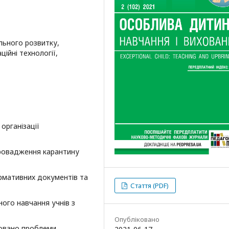
льного розвитку,
ійні технології,
організації
провадження карантину
рмативних документів та
Стаття (PDF)
ого навчання учнів з
Опубліковано
зовано проблеми