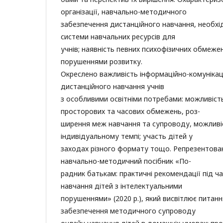
організації, навчально-методичного
забезпечення дистанційного навчання, необхі
системи навчальних ресурсів для
учнів; наявність певних психофізичних обмежен
порушеннями розвитку.
Окреслено важливість інформаційно-комунікац
дистанційного навчання учнів
з особливими освітніми потребами: можливіс
просторових та часових обмежень, роз-
ширення меж навчання та супроводу, можливі
індивідуальному темпі; участь дітей у
заходах різного формату тощо. Репрезентова
навчально-методичний посібник «По-
радник батькам: практичні рекомендації під ч
навчання дітей з інтелектуальними
порушеннями» (2020 р.), який висвітлює питання
забезпечення методичного супроводу