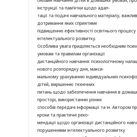
онлайн навчання дітей в домашніх умовах; пр
інструкції та пам’ятки щодо адап-
тації та подачі навчального матеріалу, важлив
дотримання яких сприятиме
підвищенню ефективності освітнього процесу 
інтелектуального розвитку.
Особлива увага приділяється необхідним псих
умовам та правилам організації
дистанційного навчання: психологічному нала
нового розпорядку дня, макси-
мальному урахуванню індивідуальних психофі
дітей, вирішенню технічних
питань щодо забезпечення навчання в домаш
просторі, використанню різних
способів передачі інформації та ін. Автором п
кроки та практичні реко-
мендації щодо організації дистанційного навч
порушеннями інтелектуального розвитку