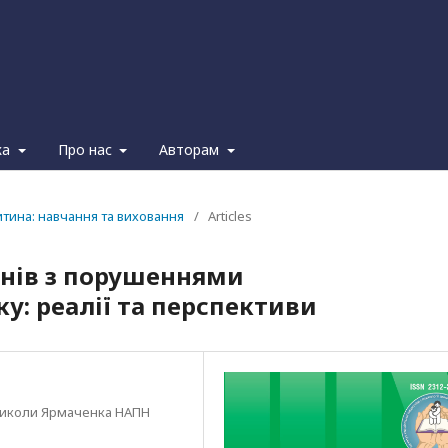
ка
Про нас
Авторам
итина: навчання та виховання
/
Articles
чнів з порушеннями
у: реалії та перспективи
і Миколи Ярмаченка НАПН