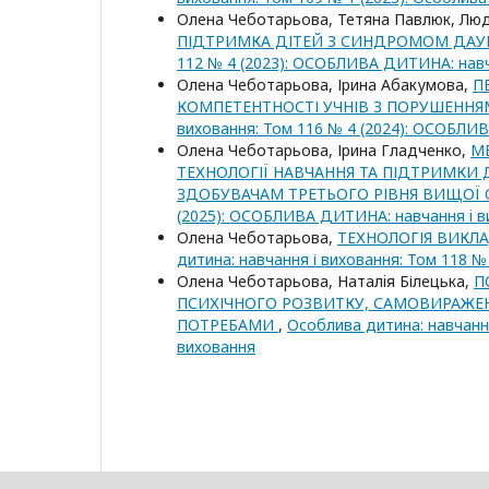
Олена Чеботарьова, Тетяна Павлюк, Л
ПІДТРИМКА ДІТЕЙ З СИНДРОМОМ ДАУНА
112 № 4 (2023): ОСОБЛИВА ДИТИНА: навч
Олена Чеботарьова, Ірина Абакумова,
П
КОМПЕТЕНТНОСТІ УЧНІВ З ПОРУШЕННЯ
виховання: Том 116 № 4 (2024): ОСОБЛИ
Олена Чеботарьова, Ірина Гладченко,
М
ТЕХНОЛОГІЇ НАВЧАННЯ ТА ПІДТРИМКИ
ЗДОБУВАЧАМ ТРЕТЬОГО РІВНЯ ВИЩОЇ
(2025): ОСОБЛИВА ДИТИНА: навчання i в
Олена Чеботарьова,
ТЕХНОЛОГІЯ ВИКЛА
дитина: навчання і виховання: Том 118 
Олена Чеботарьова, Наталiя Білецька,
П
ПСИХІЧНОГО РОЗВИТКУ, САМОВИРАЖЕНН
ПОТРЕБАМИ
,
Особлива дитина: навчанн
виховання