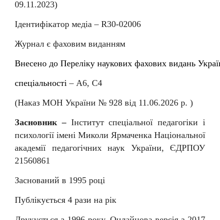
09.11.2023)
Ідентифікатор медіа –
R
30-02006
Журнал є фаховим виданням
Внесен
о
до
Перелiку
наукових
фахових
видань
Украї
спеціальності
–
А6, С4
(Наказ МОН України № 92
8
від
11
.06.202
6
р. )
Засновник –
Інститут спеціальної педагогіки і
психології імені Миколи Ярмаченка Національної
академії педагогічних наук України, ЄДРПОУ
21560861
Заснований в 1995 році
Публікується 4 рази на рік
Друкується з 1996 року, Онлайнова версія з 2017