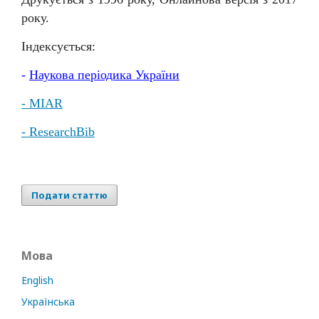
року.
Індексується:
-
Наукова
періодика
України
- MIAR
- ResearchBib
Подати статтю
Мова
English
Українська