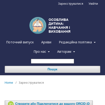
Зареєструватися
Увійти
Поточний випуск
Архіви
Редакційна політика
Про нас
Авторам
Пошук
Home
/
Зареєструватися
Створити або Підключитися до вашого ORCID iD