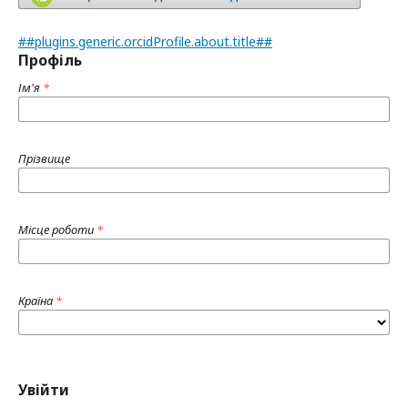
##plugins.generic.orcidProfile.about.title##
Профіль
Ім'я
*
Прізвище
Місце роботи
*
Країна
*
Увійти