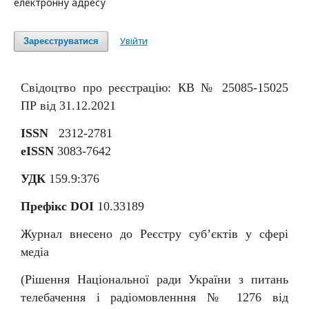
електронну адресу
Увійти
Зареєструватися
Свідоцтво про реєстрацію: КВ № 25085-15025
ПР від 31.12.2021
ISSN
2312-2781
eISSN
3083-7642
УДК
159.9:376
Префікс DOI
10.33189
Журнал внесено до Реєстру суб
’
єктів у сфері
медіа
(Рішення Національної ради України з питань
телебачення і радіомовленння № 1276 від