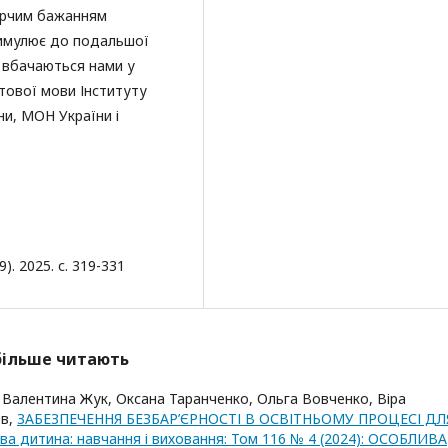
ворчим бажанням
стимулює до подальшої
 вбачаються нами у
стової мови Інституту
ни, МОН України і
. 2025. с. 319-331
йбільше читають
, Валентина Жук, Оксана Таранченко, Ольга Вовченко, Віра
ов,
ЗАБЕЗПЕЧЕННЯ БЕЗБАР’ЄРНОСТІ В ОСВІТНЬОМУ ПРОЦЕСІ ДЛ
ва дитина: навчання і виховання: Том 116 № 4 (2024): ОСОБЛИВА