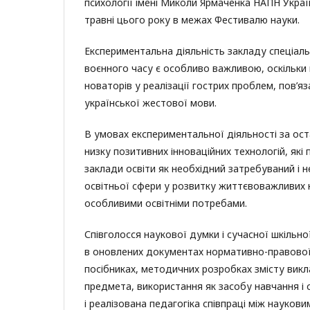
психології імені Миколи Ярмаченка НАПН Україн
травні цього року в межах Фестивалю науки.
Експериментальна діяльність закладу спеціаль
воєнного часу є особливо важливою, оскільки 
новаторів у реалізації гострих проблем, пов’я
української жестової мови.
В умовах експериментальної діяльності за ос
низку позитивних інноваційних технологій, які
заклади освіти як необхідний затребуваний і 
освітньої сфери у розвитку життєвоважливих к
особливими освітніми потребами.
Співголосся наукової думки і сучасної шкільн
в оновлених документах нормативно-правової 
посібниках, методичних розробках змісту вик
предмета, використання як засобу навчання і 
і реалізована педагогіка співпраці між наукови