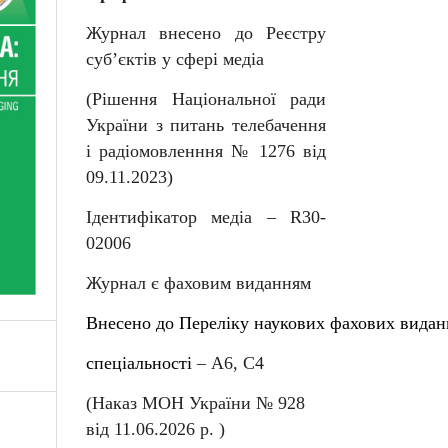
Журнал внесено до Реєстру
суб
’
єктів у сфері медіа
(Рішення Національної ради
України з питань телебачення
і радіомовленння № 1276 від
09.11.2023)
Ідентифікатор медіа –
R
30-
02006
Журнал є фаховим виданням
Внесен
о
до
Перелiку
наукових
фахових
видан
спеціальності
–
А6, С4
(Наказ МОН України № 92
8
від
11
.06.202
6
р. )