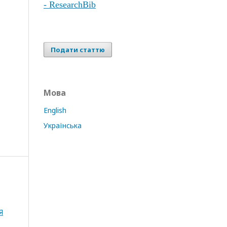
- ResearchBib
Подати статтю
Мова
English
Українська
Я