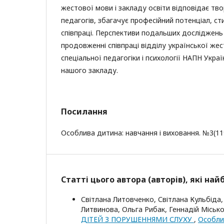
жестової мови і закладу освіти відповідає т
педагогів, збагачує професійний потенціал, 
співпраці. Перспективи подальших досліджень
продовженні співпраці відділу української же
спеціальної педагогіки і психології НАПН Украї
нашого закладу.
Посилання
Особлива дитина: навчання і виховання. №3(119)
Статті цього автора (авторів), які на
Світлана Литовченко, Світлана Кульбіда
Литвинова, Ольга Рибак, Геннадій Міськ
ДІТЕЙ З ПОРУШЕННЯМИ СЛУХУ
,
Особли