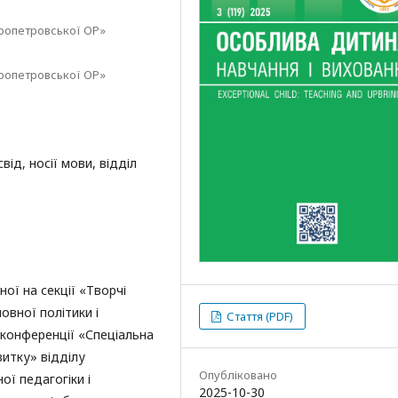
пропетровської ОР»
пропетровської ОР»
від, носії мови, відділ
ої на секції «Творчі
вної політики і
Стаття (PDF)
 конференції «Спеціальна
витку» відділу
Опубліковано
ої педагогіки і
2025-10-30