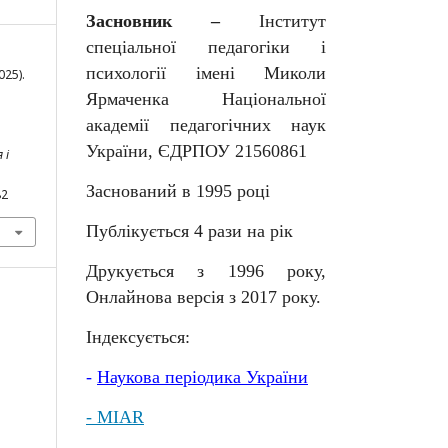
Засновник –
Інститут
спеціальної педагогіки і
психології імені Миколи
025).
Ярмаченка Національної
академії педагогічних наук
України, ЄДРПОУ 21560861
 і
Заснований в 1995 році
82
Публікується 4 рази на рік
Друкується з 1996 року,
Онлайнова версія з 2017 року.
Індексується:
-
Наукова
періодика
України
- MIAR