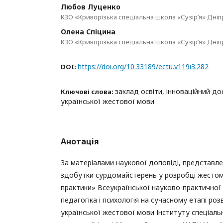
Любов Луценко
КЗО «Криворізька спеціальна школа «Сузір’я» Дні
Олена Спіцина
КЗО «Криворізька спеціальна школа «Сузір’я» Дні
https://doi.org/10.33189/ectu.v119i3.282
DOI:
заклад освіти, інноваційний дос
Ключові слова:
української жестової мови
Анотація
За матеріалами наукової доповіді, представлен
здобутки сурдомайстерень у розробці жестомо
практики» Всеукраїнської науково-практичної
педагогіка і психологія на сучасному етапі роз
української жестової мови Інституту спеціальн