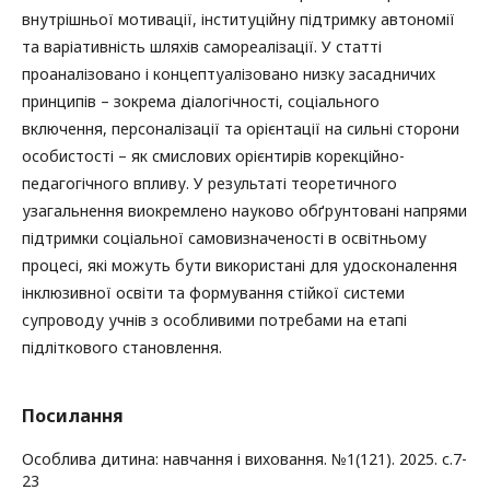
внутрішньої мотивації, інституційну підтримку автономії
та варіативність шляхів самореалізації. У статті
проаналізовано і концептуалізовано низку засадничих
принципів – зокрема діалогічності, соціального
включення, персоналізації та орієнтації на сильні сторони
особистості – як смислових орієнтирів корекційно-
педагогічного впливу. У результаті теоретичного
узагальнення виокремлено науково обґрунтовані напрями
підтримки соціальної самовизначеності в освітньому
процесі, які можуть бути використані для удосконалення
інклюзивної освіти та формування стійкої системи
супроводу учнів з особливими потребами на етапі
підліткового становлення.
Посилання
Особлива дитина: навчання і виховання. №1(121). 2025. с.7-
23