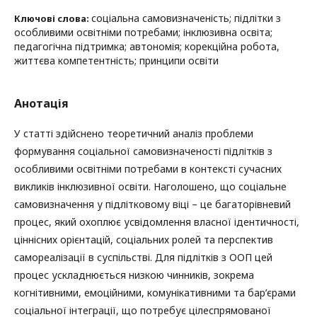
соціальна самовизначеність; підлітки з
Ключові слова:
особливими освітніми потребами; інклюзивна освіта;
педагогічна підтримка; автономія; корекційна робота,
життєва компетентність; принципи освіти
Анотація
У статті здійснено теоретичний аналіз проблеми
формування соціальної самовизначеності підлітків з
особливими освітніми потребами в контексті сучасних
викликів інклюзивної освіти. Наголошено, що соціальне
самовизначення у підлітковому віці – це багаторівневий
процес, який охоплює усвідомлення власної ідентичності,
ціннісних орієнтацій, соціальних ролей та перспектив
самореалізації в суспільстві. Для підлітків з ООП цей
процес ускладнюється низкою чинників, зокрема
когнітивними, емоційними, комунікативними та бар’єрами
соціальної інтеграції, що потребує цілеспрямованої