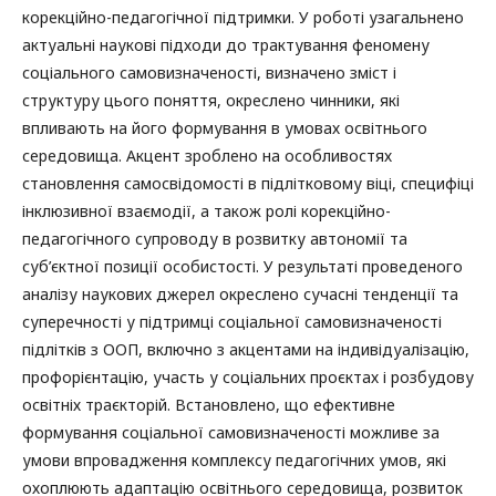
корекційно-педагогічної підтримки. У роботі узагальнено
актуальні наукові підходи до трактування феномену
соціального самовизначеності, визначено зміст і
структуру цього поняття, окреслено чинники, які
впливають на його формування в умовах освітнього
середовища. Акцент зроблено на особливостях
становлення самосвідомості в підлітковому віці, специфіці
інклюзивної взаємодії, а також ролі корекційно-
педагогічного супроводу в розвитку автономії та
суб’єктної позиції особистості. У результаті проведеного
аналізу наукових джерел окреслено сучасні тенденції та
суперечності у підтримці соціальної самовизначеності
підлітків з ООП, включно з акцентами на індивідуалізацію,
профорієнтацію, участь у соціальних проєктах і розбудову
освітніх траєкторій. Встановлено, що ефективне
формування соціальної самовизначеності можливе за
умови впровадження комплексу педагогічних умов, які
охоплюють адаптацію освітнього середовища, розвиток