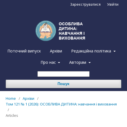
Зареєструватися
Увійти
Поточний випуск
Архіви
Редакційна політика
Про нас
Авторам
Пошук
Home
/
Архіви
/
Том 121 № 1 (2026): ОСОБЛИВА ДИТИНА: навчання i виховання
/
Articles