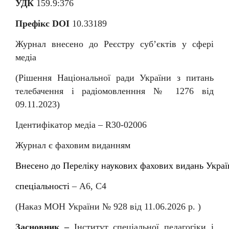
УДК
159.9:376
Префікс DOI
10.33189
Журнал внесено до Реєстру суб
’
єктів у сфері
медіа
(Рішення Національної ради України з питань
телебачення і радіомовленння № 1276 від
09.11.2023)
Ідентифікатор медіа –
R
30-02006
Журнал є фаховим виданням
Внесен
о
до
Перелiку
наукових
фахових
видань
Украї
спеціальності
–
А6, С4
(Наказ МОН України № 92
8
від
11
.06.202
6
р. )
Засновник –
Інститут спеціальної педагогіки і