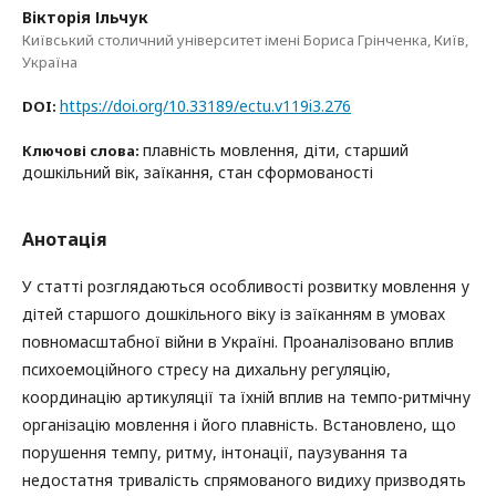
Вікторія Ільчук
Київський столичний університет імені Бориса Грінченка, Київ,
Україна
https://doi.org/10.33189/ectu.v119i3.276
DOI:
плавність мовлення, діти, старший
Ключові слова:
дошкільний вік, заїкання, стан сформованості
Анотація
У статті розглядаються особливості розвитку мовлення у
дітей старшого дошкільного віку із заїканням в умовах
повномасштабної війни в Україні. Проаналізовано вплив
психоемоційного стресу на дихальну регуляцію,
координацію артикуляції та їхній вплив на темпо-ритмічну
організацію мовлення і його плавність. Встановлено, що
порушення темпу, ритму, інтонації, паузування та
недостатня тривалість спрямованого видиху призводять