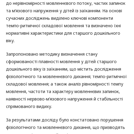
до нерівномірності мовленнєвого потоку, частих запинок
та м’язового напруження у дітей із заїканням. На основі
сучасних досліджень виділено ключові компоненти
темпо-ритмічної складової мовлення та визначено їхні
нормативні характеристики для старшого дошкільного
віку.
Запропоновано методику визначення стану
сформованості плавності мовлення у дітей старшого
дошкільного віку із заїканням, що містить дослідження
фізіологічного та мовленнєвого дихання; темпо-ритмічної
складової мовлення; а також аналіз рівномірності темпу
мовлення, частоти та характеру мовленнєвих запинок,
наявності нервово-м’язового напруження й стабільності
спрямованого видиху.
За результатами досліду було констатовано порушення
фізіологічного та мовленнєвого дихання, що призводять