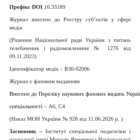
Префікс DOI
10.33189
Журнал внесено до Реєстру суб
’
єктів у сфері
медіа
(Рішення Національної ради України з питань
телебачення і радіомовленння № 1276 від
09.11.2023)
Ідентифікатор медіа –
R
30-02006
Журнал є фаховим виданням
Внесен
о
до
Перелiку
наукових
фахових
видань
Украї
спеціальності
–
А6, С4
(Наказ МОН України № 92
8
від
11
.06.202
6
р. )
Засновник –
Інститут спеціальної педагогіки і
психології імені Миколи Ярмаченка Національної