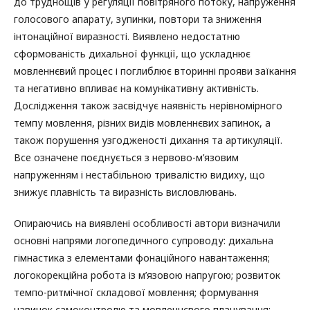
до труднощів у регуляції повітряного потоку, напруження
голосового апарату, зупинки, повтори та зниження
інтонаційної виразності. Виявлено недостатню
сформованість дихальної функції, що ускладнює
мовленнєвий процес і поглиблює вторинні прояви заїкання
та негативно впливає на комунікативну активність.
Дослідження також засвідчує наявність нерівномірного
темпу мовлення, різних видів мовленнєвих запинок, а
також порушення узгодженості дихання та артикуляції.
Все означене поєднується з нервово-м’язовим
напруженням і нестабільною тривалістю видиху, що
знижує плавність та виразність висловлювань.
Опираючись на виявлені особливості автори визначили
основні напрями логопедичного супроводу: дихальна
гімнастика з елементами фонаційного навантаження;
логокорекційна робота із м’язовою напругою; розвиток
темпо-ритмічної складової мовлення; формування
навичок самоконтролю та мовленнєвого планування;