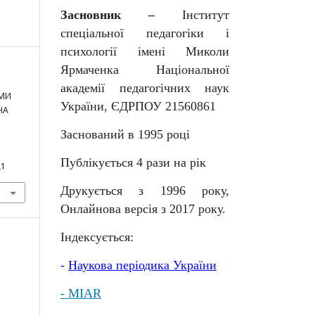
Засновник –
Інститут
спеціальної педагогіки і
психології імені Миколи
Ярмаченка Національної
академії педагогічних наук
АМИ
України, ЄДРПОУ 21560861
НА
Заснований в 1995 році
Публікується 4 рази на рік
21
Друкується з 1996 року,
Онлайнова версія з 2017 року.
Індексується:
-
Наукова
періодика
України
- MIAR