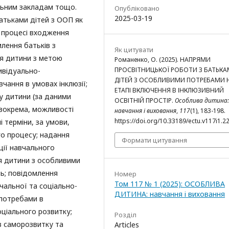
льним закладам тощо.
Опубліковано
2025-03-19
атьками дітей з ООП як
 процесі входження
млення батьків з
Як цитувати
я дитини з метою
Романенко, О. (2025). НАПРЯМИ
ПРОСВІТНИЦЬКОЇ РОБОТИ З БАТЬК
дивідуально-
ДІТЕЙ З ОСОБЛИВИМИ ПОТРЕБАМИ 
чання в умовах інклюзії;
ЕТАПІ ВКЛЮЧЕННЯ В ІНКЛЮЗИВНИЙ
у дитини (за даними
ОСВІТНІЙ ПРОСТІР.
Особлива дитина:
 зокрема, можливості
навчання і виховання
,
117
(1), 183-198.
https://doi.org/10.33189/ectu.v117i1.2
 терміни, за умови,
о процесу; надання
Формати цитування
ції навчального
я дитини з особливими
ь; повідомлення
Номер
Том 117 № 1 (2025): ОСОБЛИВА
чальної та соціально-
ДИТИНА: навчання i виховання
 потребами в
соціального розвитку;
Розділ
в саморозвитку та
Articles