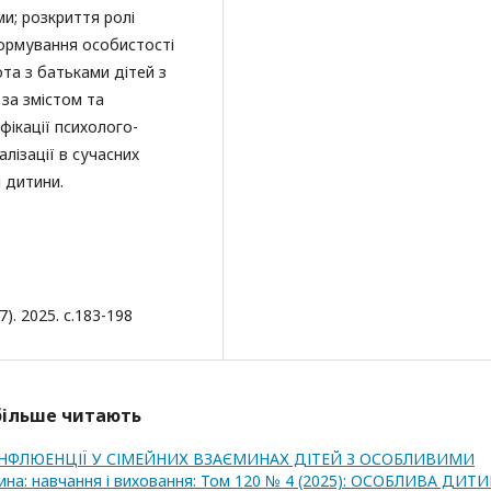
и; розкриття ролі
формування особистості
та з батьками дітей з
за змістом та
фікації психолого-
алізації в сучасних
і дитини.
). 2025. с.183-198
йбільше читають
НФЛЮЕНЦІЇ У СІМЕЙНИХ ВЗАЄМИНАХ ДІТЕЙ З ОСОБЛИВИМИ
на: навчання і виховання: Том 120 № 4 (2025): ОСОБЛИВА ДИТИ