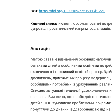
https://doi.org/10.33189/ectu.v117i1.221
DOI:
інклюзія; особливі освітні потр
Ключові слова:
супровід; просвітницький напрям; соціалізація;
Анотація
Метою статті є визначення основних напрямів
батьками дітей з особливими освітніми потре
включення в інклюзивний освітній простір. Здій
досліджень, присвячених процесу модернізації
особливими потребами, з урахуванням реалій 
Описано актуальні тенденції удосконалення і
навчання. Виявлено, що необхідність психолог
дітей з ООП зумовлено проблемами, зокрема:
почуттями до дитини, відстороненістю від не