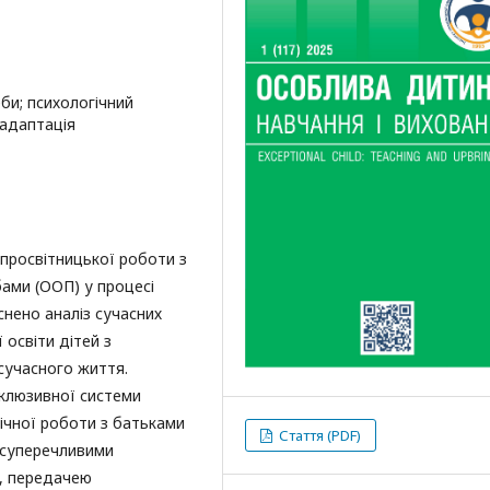
еби; психологічний
 адаптація
 просвітницької роботи з
бами (ООП) у процесі
снено аналіз сучасних
 освіти дітей з
сучасного життя.
нклюзивної системи
ічної роботи з батьками
Стаття (PDF)
 суперечливими
ї, передачею