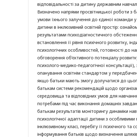
відповідальності за дитину державним навча
Визначено напрями просвітницької роботи з б
умови їхнього залучення до єдиної команди у
дитини в інклюзивний освітній простір: ознайо
результатами психодіагностичного обстеженн
встановлення її рівня психічного розвитку, ін
психологічних особливостей, готовності до нав
обговорення об’єктивного потенціалу розвитк
психолого-медико-педагогічної консультації),
опанування освітнім стандартом у передбачені
якщо батьки мають змогу долучатися до цьог
батькам системи рекомендацій щодо організа
середовища та відповідних умов для навчанн
потребами під час виконання домашніх завдан
батькам результатів моніторингу динаміки нав
психологічної адаптації дитини з особливими
інклюзивному класі, перебігу її психічного та 
інформування батьків щодо визначення шляхі