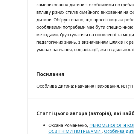
самовиховання дитини з особливими потребам
впливу різних стилів сімейного виховання на 
дитини. Обґрунтовано, що просвітницька робо
особливими потребами має бути специфічною 
методами, ґрунтуватися на оновленні та моди
педагогічних знань, з визначенням шляхів їх ре
умовах навчання, соціалізації, життєдіяльност
Посилання
Особлива дитина: навчання і виховання. №1(117
Статті цього автора (авторів), які на
Оксана Романенко,
ФЕНОМЕНОЛОГІЯ КО
ОСВІТНІМИ ПОТРЕБАМИ
,
Особлива дити