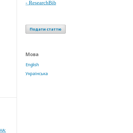
- ResearchBib
Подати статтю
Мова
English
Українська
НА: