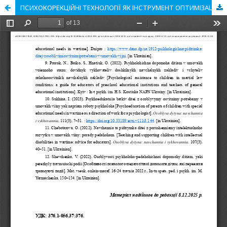
ПСИХОКОРЕКЦІЙНІ ТЕХНОЛОГІЇ ЯК ІНСТРУМЕНТ ОПТИМІЗАЦІЇ ПСИХІЧНОГО РОЗВИТКУ, САМОВИРАЖЕННЯ ТА СОЦІАЛІЗАЦІЇ ДІТЕЙ З ОСОБЛИВИМИ ОСВІТНІМИ ПОТРЕБАМИ