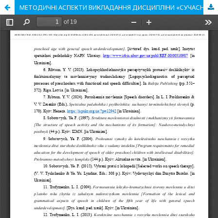
МЕТОДИЧНІ АСПЕКТИ ВИКЛАДАННЯ ДИСЦИПЛІНИ «СУЧАСНІ ТЕХНОЛОГІЇ НАВЧАННЯ ТА ПІДТРИМКИ ДІТЕЙ З ПОРУШЕННЯМИ ІНТЕЛЕКТУАЛЬНОГО РОЗВИТКУ» ЗДОБУВАЧАМ ТРЕТЬОГО РІВНЯ ВИЩОЇ ОСВІТИ