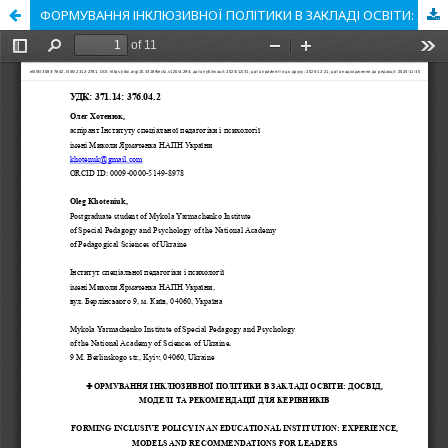
ФОРМУВАННЯ ІНКЛЮЗИВНОЇ ПОЛІТИКИ В ЗАКЛАДІ ОСВІТИ: ДОСВІД, МОДЕЛІ ТА РЕКОМЕНДАЦІЇ ДЛЯ КЕРІВНИКІВ