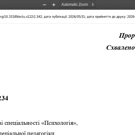
Zoom
Zoom
Out
In
.org/10.33189/ectu.v122i2.342; дата публікації: 2026/05/31; дата прийняття до друку: 202
П
р
о
р
Схвалено
234
 
зі спеціальності «Психологія»,
еціальної педагогіки