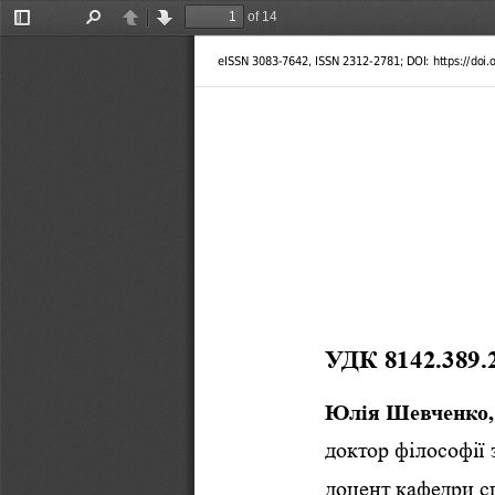
of 14
Toggle
Find
Previous
Next
Sidebar
eISSN 3083-7642, ISSN 2312-2781; DOI: https://doi
УДК 8142.389.
Юлія Шевченко,
доктор філософії 
доцент кафедри сп