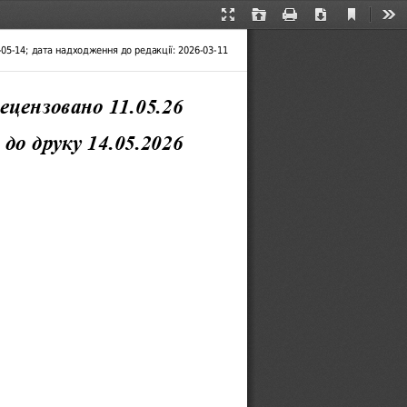
Current
Presentation
Open
Print
Download
Too
View
Mode
6-05-14; дата надходження до редакції: 2026-03-11
ецен
з
овано
11.05.2
6
 до друку 
14.05.2026