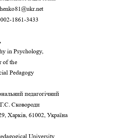
vchenko81@ukr.net
0002
-
1861
-
3433
,
hy in Psychology,
 of the 
cial Pedagogy
ональний педагогічний
 Г.С. Сковороди
29,
Харків,
61002, Україна
edagogical University 