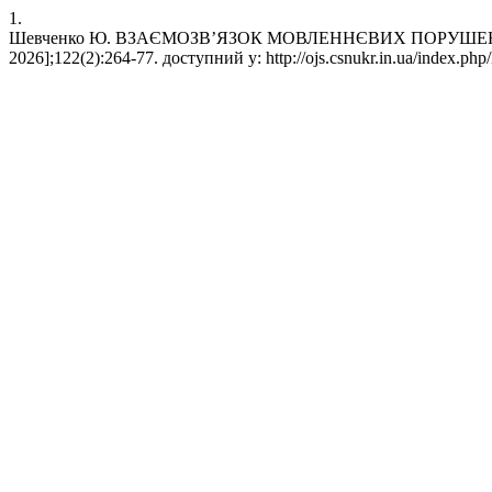
1.
Шевченко Ю. ВЗАЄМОЗВ’ЯЗОК МОВЛЕННЄВИХ ПОРУШЕНЬ І К
2026];122(2):264-77. доступний у: http://ojs.csnukr.in.ua/index.php/