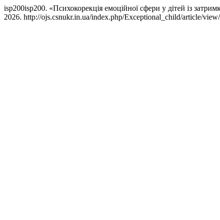
isp200isp200. «Психокорекція емоційної сфери у дітей із затри
2026. http://ojs.csnukr.in.ua/index.php/Exceptional_child/article/view