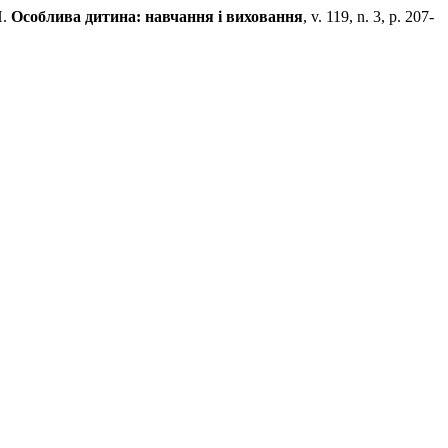
И.
Особлива дитина: навчання і виховання
, v. 119, n. 3, p. 207-