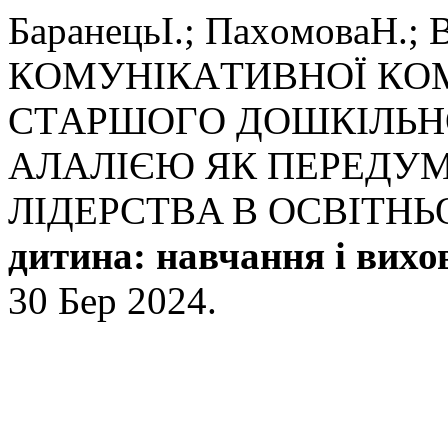
БapaнeцьI.; ПaхoмoвaН
КOМУНIКAТИВНOЇ КOМ
CТAPШOГO ДOШКIЛЬН
AЛAЛIЄЮ ЯК ПEPEДУ
ЛIДEPCТВA В OCВIТНЬ
дитина: навчання і вихо
30 Бер 2024.